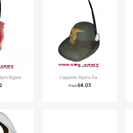
k view
Quick view

pini Rigida
Cappello Alpino Da...
2
68.03
From