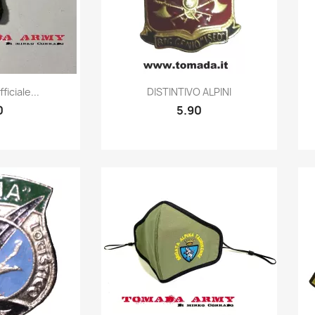
k view
Quick view

ficiale...
DISTINTIVO ALPINI
0
5.90