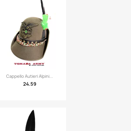
Quick view

Cappello Autieri Alpini...
24.59