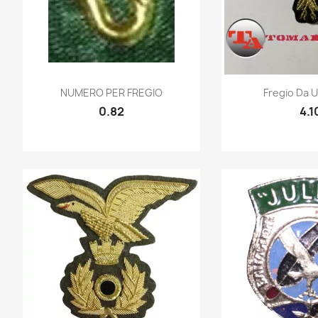
Quick view
Quic


NUMERO PER FREGIO
Fregio Da Uf
0.82
4.1