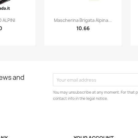
k view
Quick view

 ALPINI
Mascherina Brigata Alpina...
0
10.66
news and
You may unsubscribe at any moment. For that p
contact info in the legal notice.