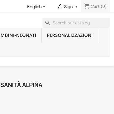
shopping_cart


Cart
(0)
English
Sign in
search
AMBINI-NEONATI
PERSONALIZZAZIONI
SANITÀ ALPINA