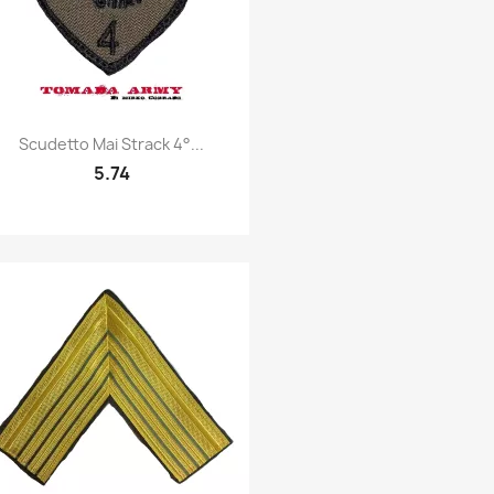
Quick view

Scudetto Mai Strack 4°...
5.74