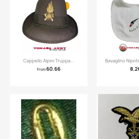
Quick view
Quic


Cappello Alpini Truppa...
Bavaglino Nipote
60.66
8.2
From