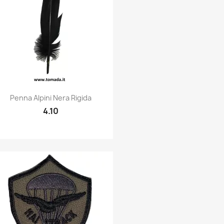
Quick view

Penna Alpini Nera Rigida
4.10