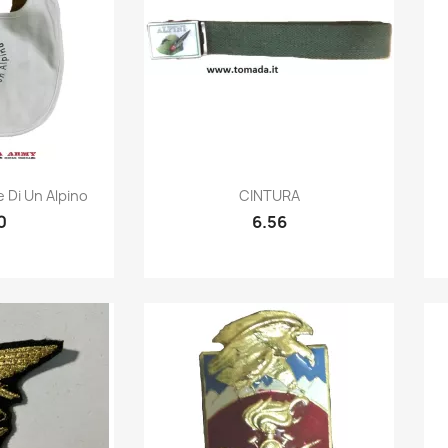
k view
Quick view

 Di Un Alpino
CINTURA
0
6.56