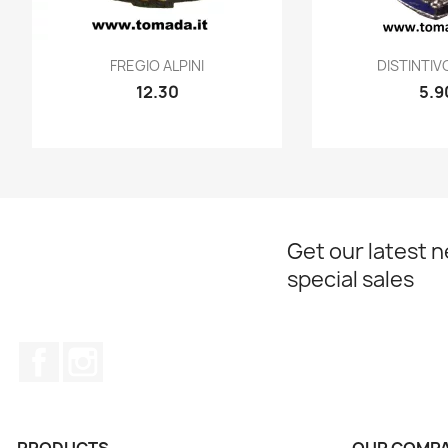
Quick view
Quic


FREGIO ALPINI
DISTINTIVO
12.30
5.9
Get our latest 
special sales
Facebook
Instagram