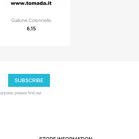
Quick view

Gallone Colonnello
6.15
urpose, please find our