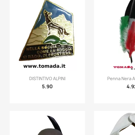
Quick view
Quic


DISTINTIVO ALPINI
Penna Nera Al
5.90
4.9