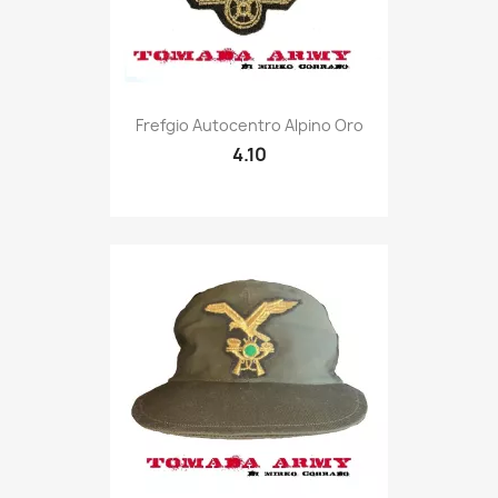
Quick view

Frefgio Autocentro Alpino Oro
4.10