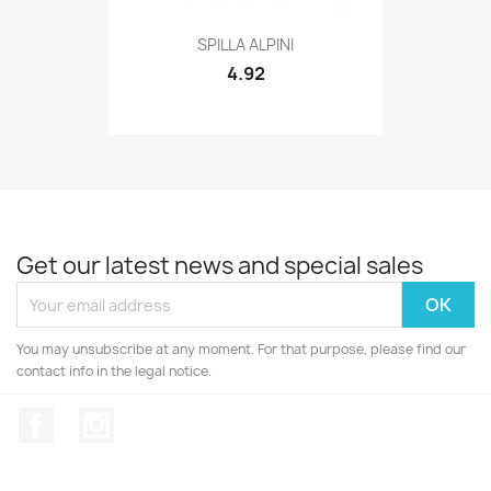
Quick view

SPILLA ALPINI
4.92
Get our latest news and special sales
You may unsubscribe at any moment. For that purpose, please find our
contact info in the legal notice.
Facebook
Instagram