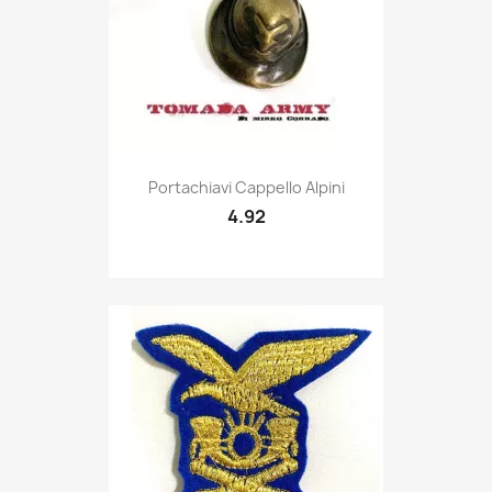
Quick view

Portachiavi Cappello Alpini
4.92