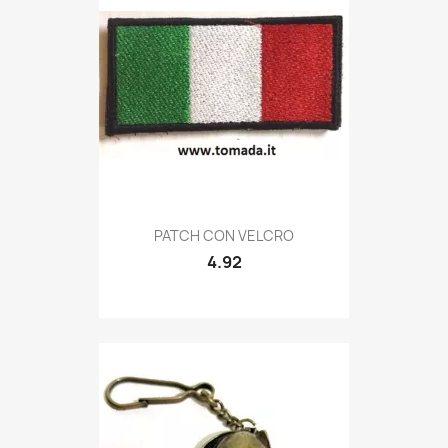
Quick view

PATCH CON VELCRO
4.92