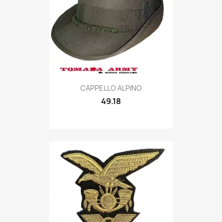
Quick view

CAPPELLO ALPINO
49.18