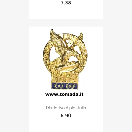
7.38
Quick view

Distintivo Alpini Julia
5.90