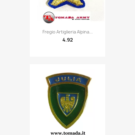
Quick view

Fregio Artiglieria Alpina...
4.92