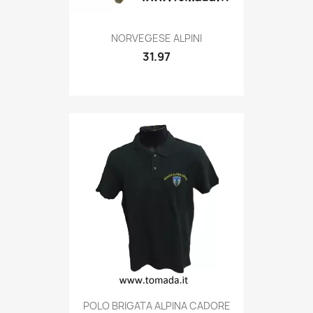
Quick view

NORVEGESE ALPINI
31.97
Quick view

POLO BRIGATA ALPINA CADORE