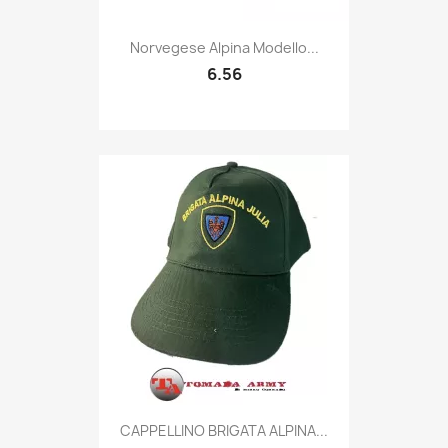
Quick view

Norvegese Alpina Modello...
6.56
Quick view

CAPPELLINO BRIGATA ALPINA...