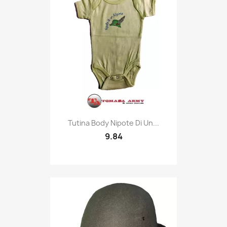
Quick view

Tutina Body Nipote Di Un...
9.84