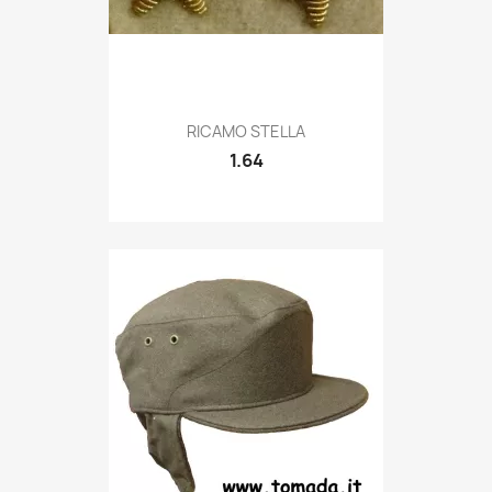
Quick view

RICAMO STELLA
1.64