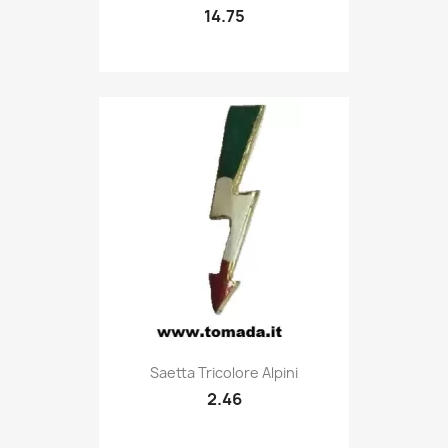
14.75
Quick view

Saetta Tricolore Alpini
2.46