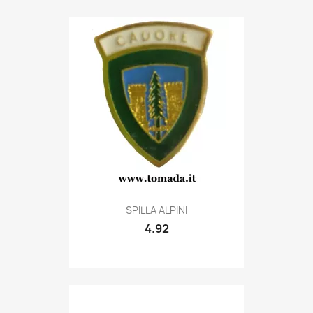
Quick view

SPILLA ALPINI
4.92