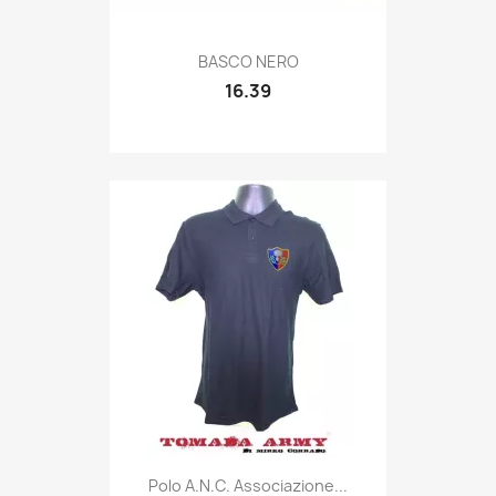
Quick view

BASCO NERO
16.39
Quick view

Polo A.n.c. Associazione...