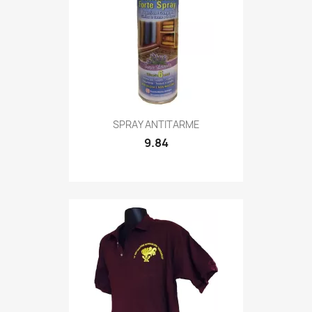
Quick view

SPRAY ANTITARME
9.84