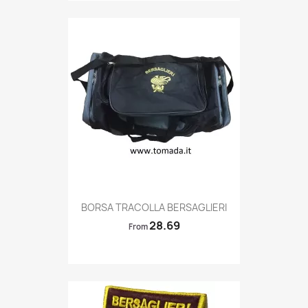
Quick view

BORSA TRACOLLA BERSAGLIERI
28.69
From