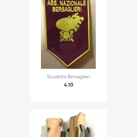
Quick view

Scudetto Bersaglieri
4.10