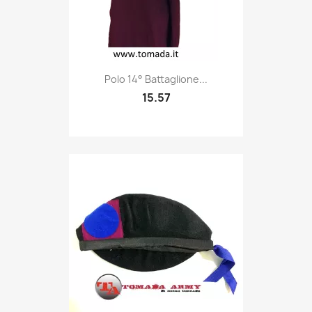
Quick view

Polo 14° Battaglione...
15.57