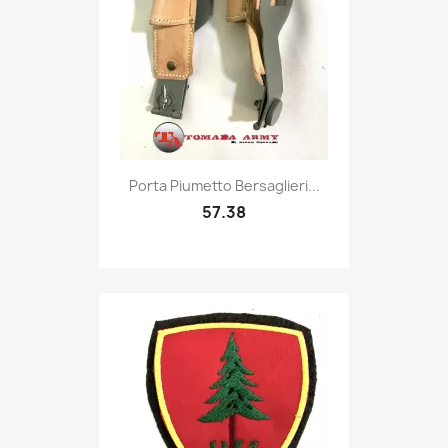
Quick view

Porta Piumetto Bersaglieri...
57.38