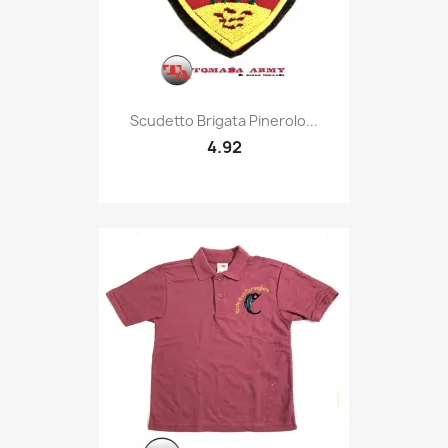
Quick view

Scudetto Brigata Pinerolo...
4.92