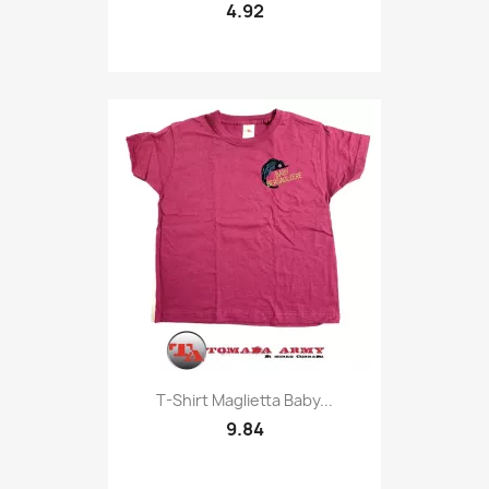
4.92
Quick view

T-Shirt Maglietta Baby...
9.84