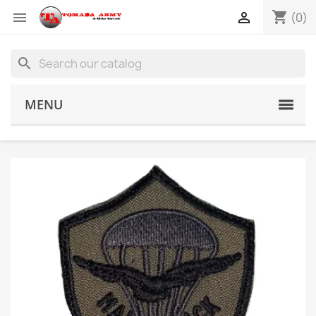
shopping_cart


(0)
search
MENU