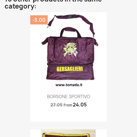
category:
-3.00
Quick view

BORSONE SPORTIVO
24.05
27.05
From