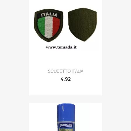
Quick view

SCUDETTO ITALIA
4.92