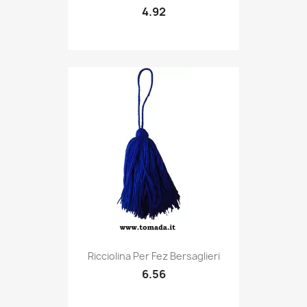
4.92
Quick view

Ricciolina Per Fez Bersaglieri
6.56