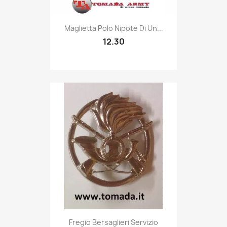
Quick view

Maglietta Polo Nipote Di Un...
12.30
Quick view

Fregio Bersaglieri Servizio