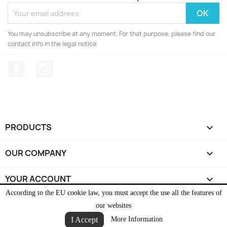
You may unsubscribe at any moment. For that purpose, please find our
contact info in the legal notice.
Facebook
Instagram
PRODUCTS

OUR COMPANY

YOUR ACCOUNT

According to the EU cookie law, you must accept the use all the features of
STORE INFORMATION
keyboard_arrow_down
our websites
I Accept
More Information
© 2026 - Ecommerce software by PrestaShop™