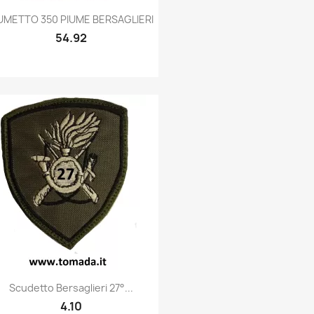
Quick view

UMETTO 350 PIUME BERSAGLIERI
54.92
Quick view

Scudetto Bersaglieri 27°...
4.10