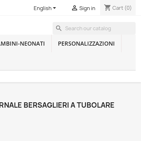
shopping_cart


Cart
(0)
English
Sign in
search
AMBINI-NEONATI
PERSONALIZZAZIONI
RNALE BERSAGLIERI A TUBOLARE