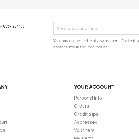
news and
You may unsubscribe at any moment. For that p
contact info in the legal notice.
ANY
YOUR ACCOUNT
Personal info
Orders
Credit slips
uri
Addresses
cial
Vouchers
My alerts