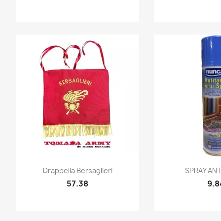
Quick view
Quic


Drappella Bersaglieri
SPRAY AN
57.38
9.8