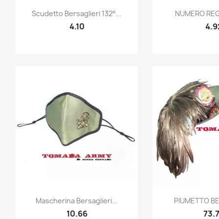
Quick view
Quic


Scudetto Bersaglieri 132°...
NUMERO RE
4.10
4.9
Quick view
Quic


Mascherina Bersaglieri...
PIUMETTO BE
10.66
73.