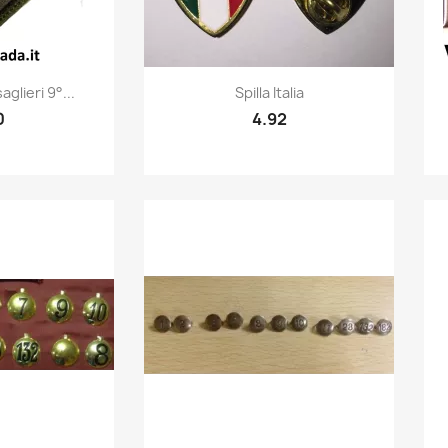
k view
Quick view

glieri 9°...
Spilla Italia
0
4.92