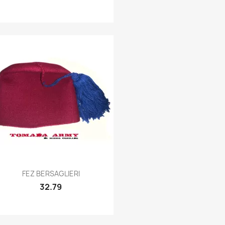
Quick view

FEZ BERSAGLIERI
32.79