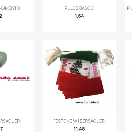
k view
Quick view

GGIMENTO
PULCE BASCO
PI
2
1.64
k view
Quick view

RSAGLIERI
FESTONE W I BERSAGLIERI
77
11.48