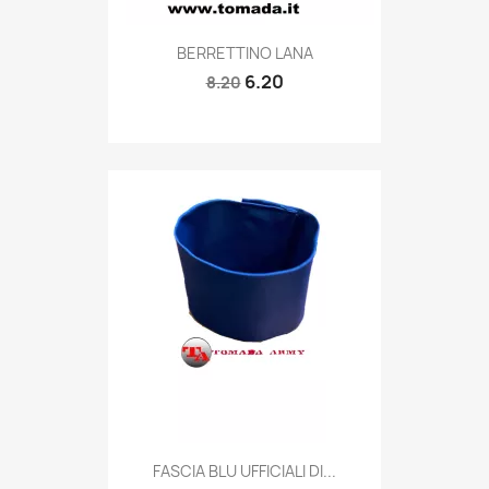
Quick view

BERRETTINO LANA
6.20
8.20
Quick view

FASCIA BLU UFFICIALI DI...