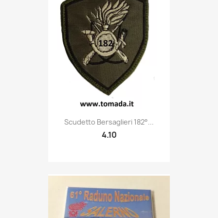
Quick view

Scudetto Bersaglieri 182°...
4.10