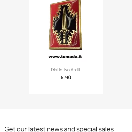
Quick view

Distintivo Arditi
5.90
Get our latest news and special sales