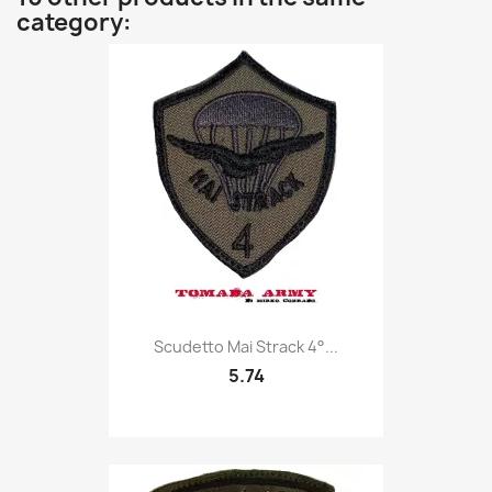
category:
Quick view

Scudetto Mai Strack 4°...
5.74