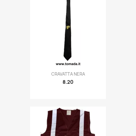
Quick view

CRAVATTA NERA
8.20