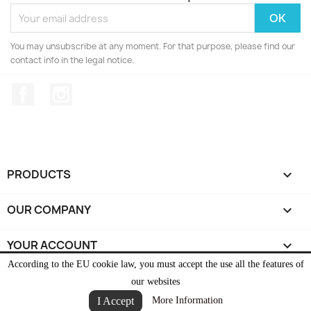
You may unsubscribe at any moment. For that purpose, please find our
contact info in the legal notice.
Facebook
Instagram
PRODUCTS

OUR COMPANY

YOUR ACCOUNT

According to the EU cookie law, you must accept the use all the features of
STORE INFORMATION
keyboard_arrow_down
our websites
I Accept
More Information
© 2026 - Ecommerce software by PrestaShop™