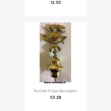
12.30
Quick view

Puntale Fregio Bersaglieri
53.28