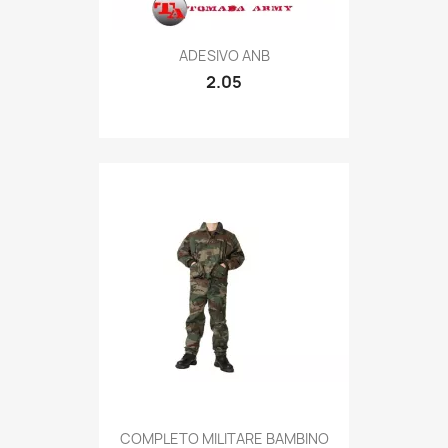
Quick view

ADESIVO ANB
2.05
Quick view

COMPLETO MILITARE BAMBINO