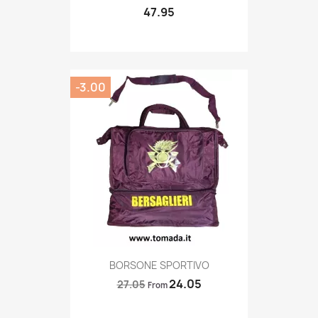
47.95
-3.00
Quick view

BORSONE SPORTIVO
24.05
27.05
From