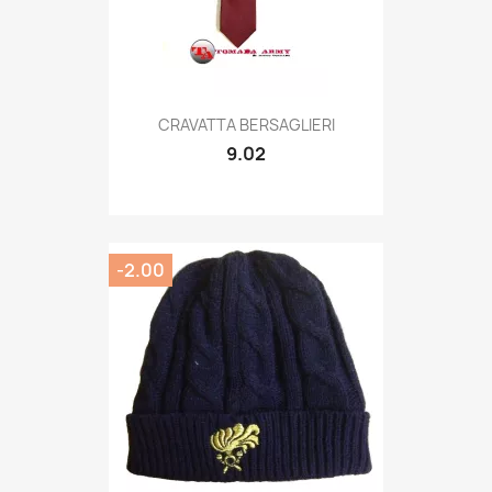
Quick view

CRAVATTA BERSAGLIERI
9.02
-2.00