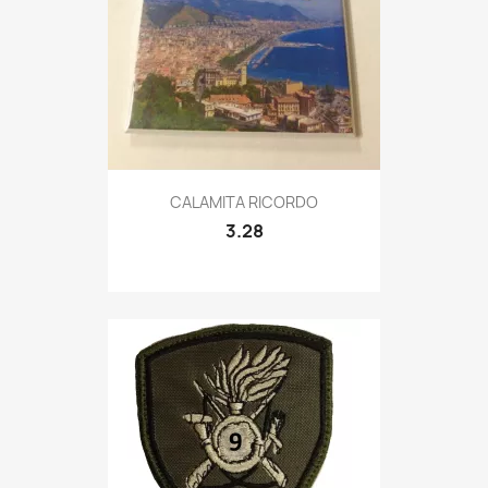
Quick view

CALAMITA RICORDO
3.28