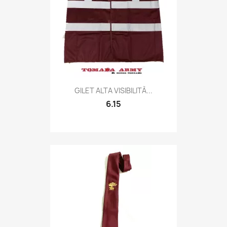
Quick view

GILET ALTA VISIBILITÀ...
6.15