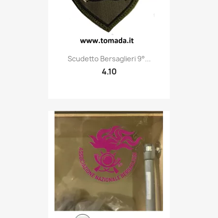
Quick view

Scudetto Bersaglieri 9°...
4.10