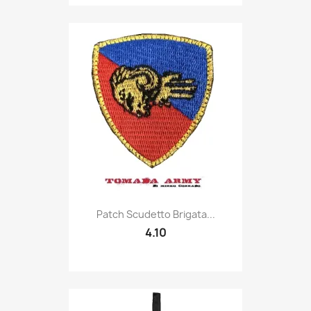
Quick view

Patch Scudetto Brigata...
4.10