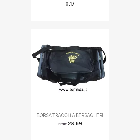
0.17
Quick view

BORSA TRACOLLA BERSAGLIERI
28.69
From