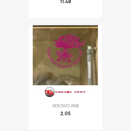
11.48
Quick view

ADESIVO ANB
2.05