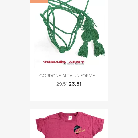
Quick view

CORDONE ALTA UNIFORME...
23.51
29.51