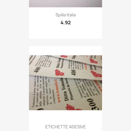
Quick view

Spilla Italia
4.92
Quick view

ETICHETTE ADESIVE