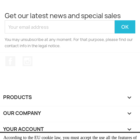
Get our latest news and special sales
You may unsubscribe at any moment. For that purpose, please find our
contact info in the legal notice.
Facebook
Instagram
PRODUCTS

OUR COMPANY

YOUR ACCOUNT

According to the EU cookie law, you must accept the use all the features of