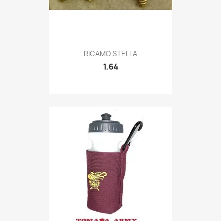
Quick view

RICAMO STELLA
1.64