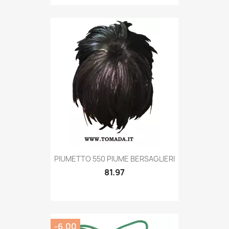
Quick view

PIUMETTO 550 PIUME BERSAGLIERI
81.97
-6.00