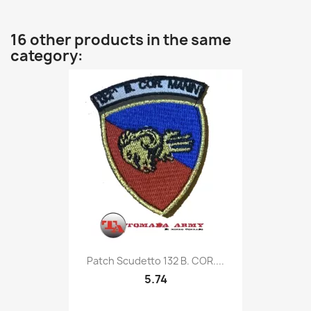
16 other products in the same
category:
Quick view

Patch Scudetto 132 B. COR....
5.74