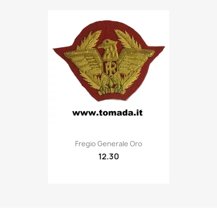
Quick view

Fregio Generale Oro
12.30