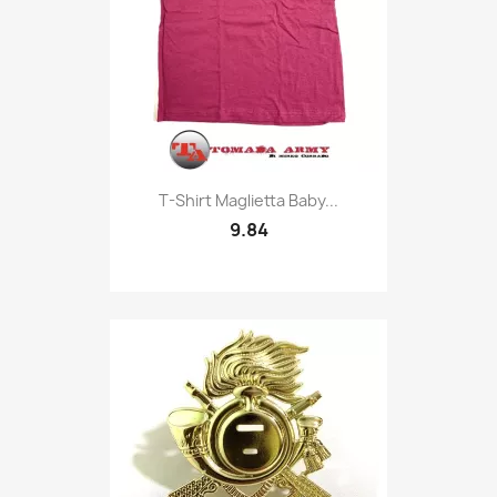
Quick view

T-Shirt Maglietta Baby...
9.84