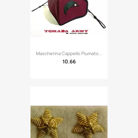
Quick view

Mascherina Cappello Piumato...
10.66