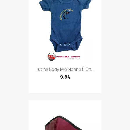
Quick view

Tutina Body Mio Nonno È Un...
9.84