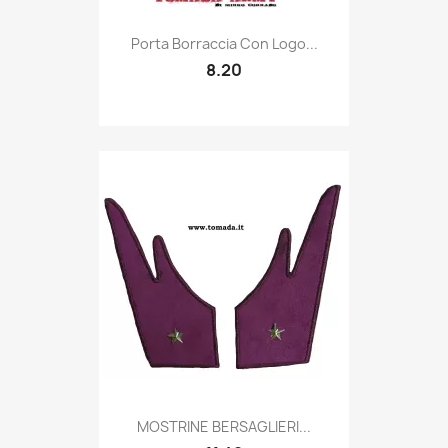
Quick view

Porta Borraccia Con Logo...
8.20
Quick view

MOSTRINE BERSAGLIERI...