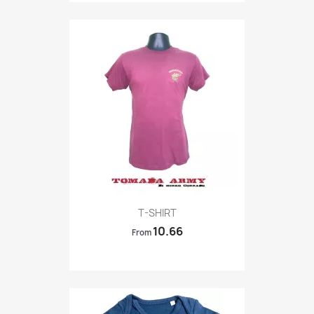
Quick view

T-SHIRT
10.66
From