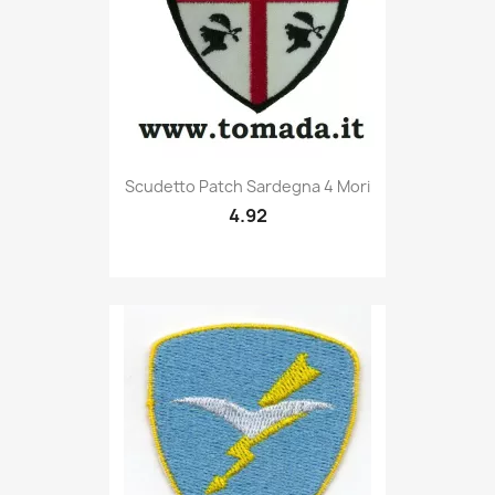
Quick view

Scudetto Patch Sardegna 4 Mori
4.92