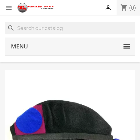
shopping_cart


(0)
search
MENU