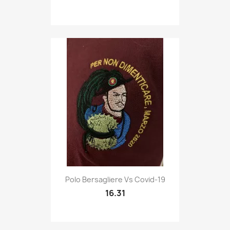
Quick view

Polo Bersagliere Vs Covid-19
16.31