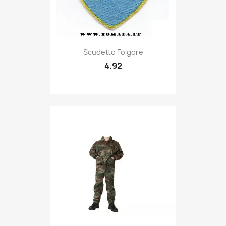
Quick view

Scudetto Folgore
4.92