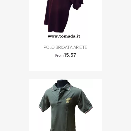
Quick view

POLO BRIGATA ARIETE
15.57
From