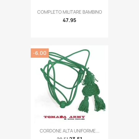
Quick view

COMPLETO MILITARE BAMBINO
47.95
-6.00
Quick view

CORDONE ALTA UNIFORME...