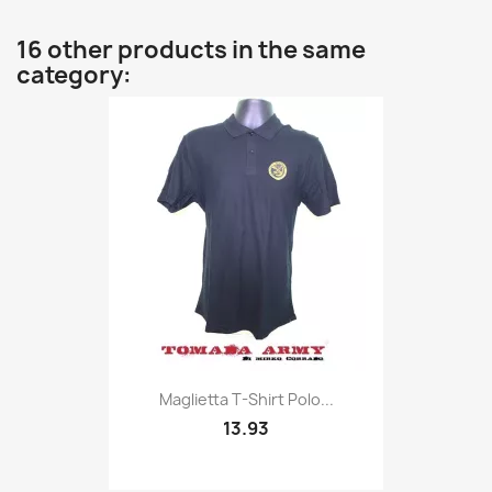
16 other products in the same
category:
Quick view

Maglietta T-Shirt Polo...
13.93