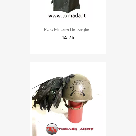
Quick view

Polo Militare Bersaglieri
14.75