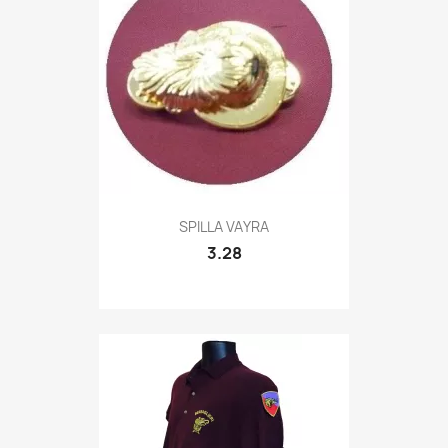
Quick view

SPILLA VAYRA
3.28