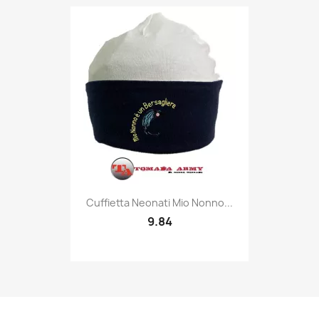
Quick view

Cuffietta Neonati Mio Nonno...
9.84