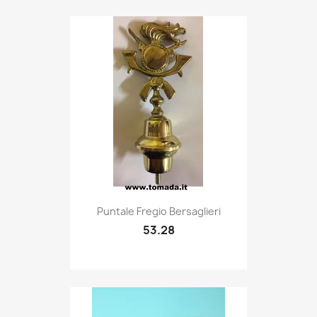
Quick view

Puntale Fregio Bersaglieri
53.28