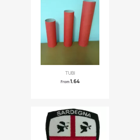
Quick view

TUBI
1.64
From