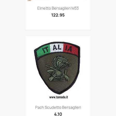
Quick view

Elmetto Bersaglieri M33
122.95
Quick view

Pach Scudetto Bersaglieri
4.10