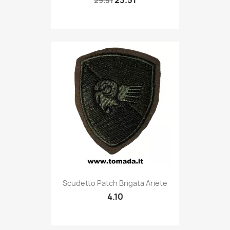
23.51
29.51
Quick view

Scudetto Patch Brigata Ariete
4.10