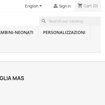
shopping_cart


Cart
(0)
English
Sign in
search
AMBINI-NEONATI
PERSONALIZZAZIONI
GLIA MAS