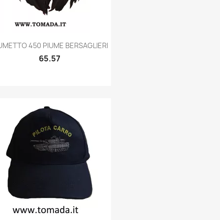
Quick view

UMETTO 450 PIUME BERSAGLIERI
65.57