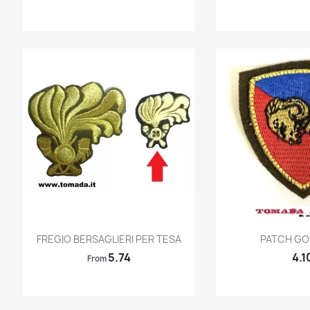
Quick view
Quic


FREGIO BERSAGLIERI PER TESA
PATCH G
5.74
4.1
From