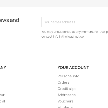
news and
You may unsubscribe at any moment. For that p
contact info in the legal notice.
ANY
YOUR ACCOUNT
Personal info
Orders
Credit slips
uri
Addresses
cial
Vouchers
My alerts