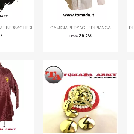
k view
Quick view

ME BERSAGLIERI
CAMICIA BERSAGLIERI BIANCA
PI
97
26.23
From