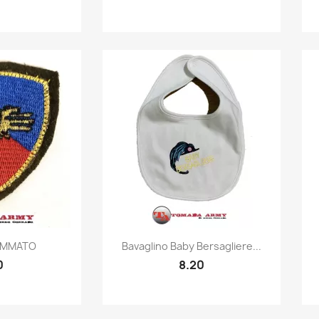
k view
Quick view

OMMATO
Bavaglino Baby Bersagliere...
0
8.20