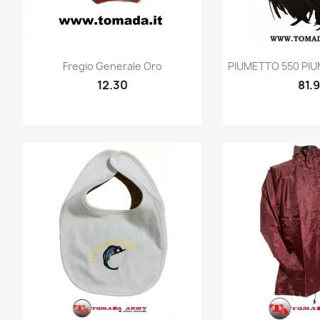
Quick view
Quic


Fregio Generale Oro
PIUMETTO 550 PIU
12.30
81.