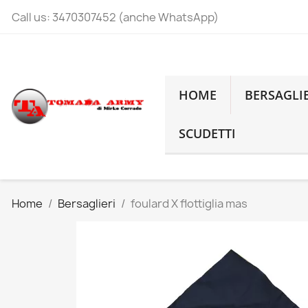
Call us:
3470307452 (anche WhatsApp)
HOME
BERSAGLI
SCUDETTI
Home
Bersaglieri
foulard X flottiglia mas