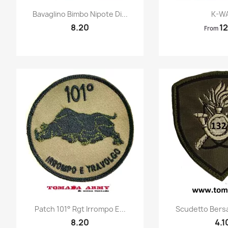
Quick view
Quic


Bavaglino Bimbo Nipote Di...
K-W
8.20
12
From
Quick view
Quic


Patch 101° Rgt Irrompo E...
Scudetto Bersag
8.20
4.1