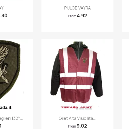
k view
Quick view

AY
PULCE VAYRA
.30
4.92
From
k view
Quick view

lieri 132°...
Gilet Alta Visibilità...
0
9.02
From