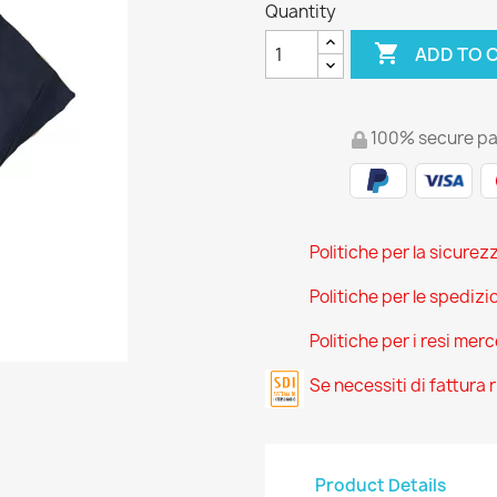
Quantity

ADD TO 
100% secure p
Politiche per la sicurez
Politiche per le spedizi
Politiche per i resi mer
Se necessiti di fattura
Product Details