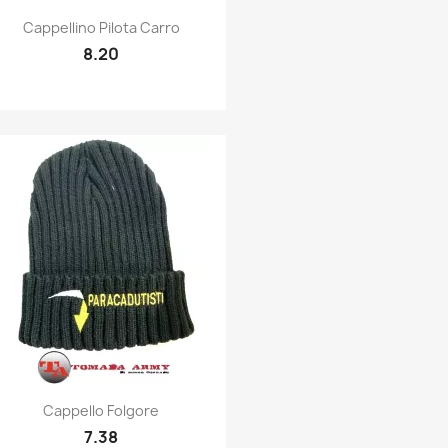
Quick view

Cappellino Pilota Carro
8.20
Quick view

Cappello Folgore
7.38