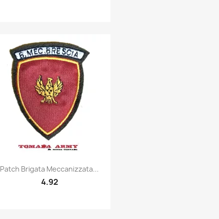
Quick view

Patch Brigata Meccanizzata...
4.92