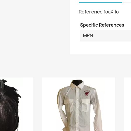
Reference
fouXflo
Specific References
MPN