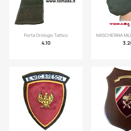
Quick view
Quic


Porta Orologio Tattico
MASCHERINA MILI
4.10
3.2