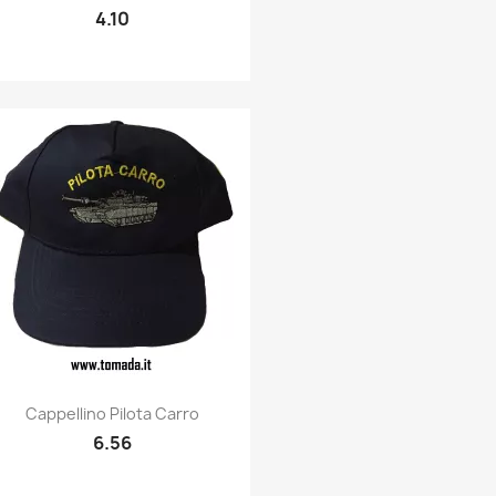
4.10
Quick view

Cappellino Pilota Carro
6.56