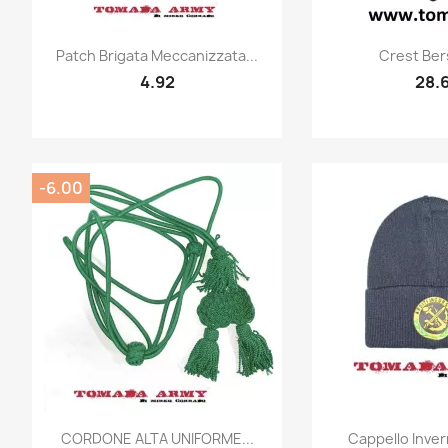
Quick view
Quic


Patch Brigata Meccanizzata...
Crest Bers
4.92
28.
-6.00
Quick view
Quic


CORDONE ALTA UNIFORME...
Cappello Invern