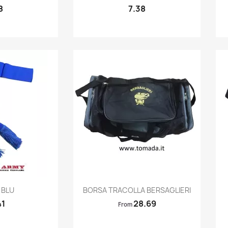
8
7.38
k view
Quick view

 BLU
BORSA TRACOLLA BERSAGLIERI
41
28.69
From