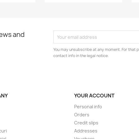
news and
You may unsubscribe at any moment. For that p
contact info in the legal notice.
ANY
YOUR ACCOUNT
Personal info
Orders
Credit slips
uri
Addresses
cial
Vouchers