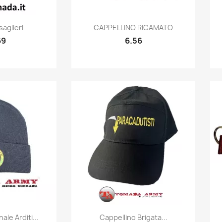
k view
Quick view

aglieri
CAPPELLINO RICAMATO
69
6.56
k view
Quick view

ale Arditi...
Cappellino Brigata...