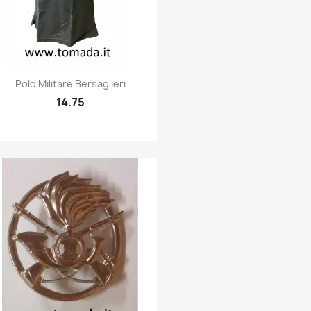
Quick view

Polo Militare Bersaglieri
14.75