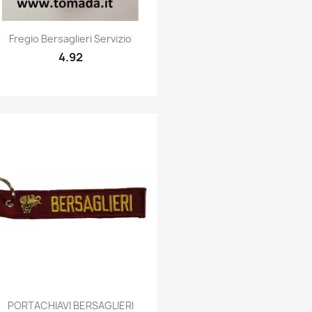
Quick view

Fregio Bersaglieri Servizio
4.92
Quick view

PORTACHIAVI BERSAGLIERI