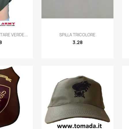
k view
Quick view

TARE VERDE...
SPILLA TRICOLORE
8
3.28