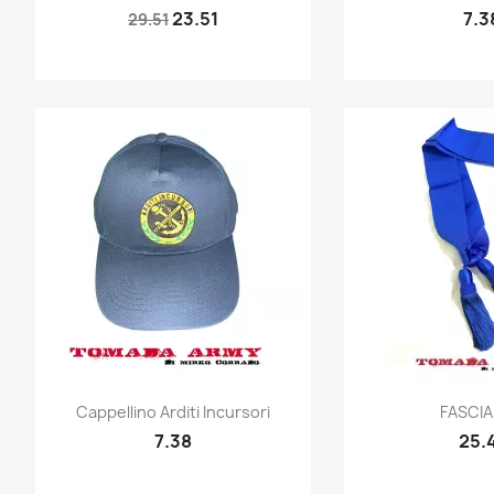
23.51
7.3
29.51
Quick view
Quic


Cappellino Arditi Incursori
FASCIA
7.38
25.