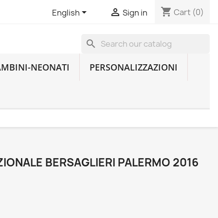
shopping_cart


Cart
(0)
English
Sign in
search
AMBINI-NEONATI
PERSONALIZZAZIONI
IONALE BERSAGLIERI PALERMO 2016