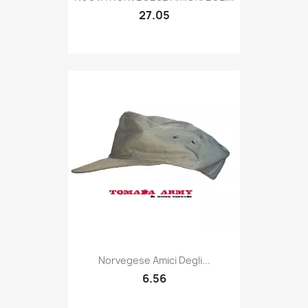
27.05
Quick view

Norvegese Amici Degli...
6.56