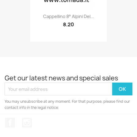
Quick view

Cappellino 8° Alpini Del...
8.20
Get our latest news and special sales
You may unsubscribe at any moment. For that purpose, please find our
contact info in the legal notice.
Facebook
Instagram