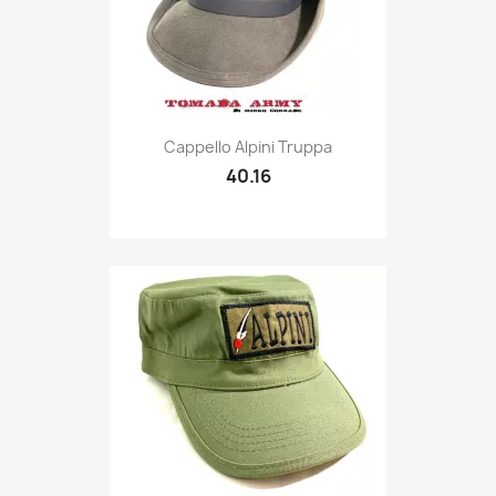
Quick view

Cappello Alpini Truppa
40.16