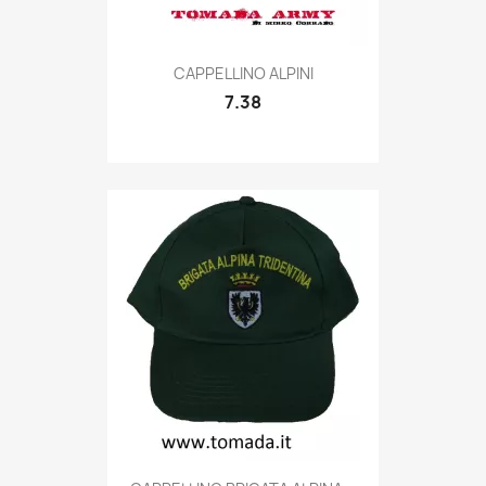
Quick view

CAPPELLINO ALPINI
7.38
Quick view
