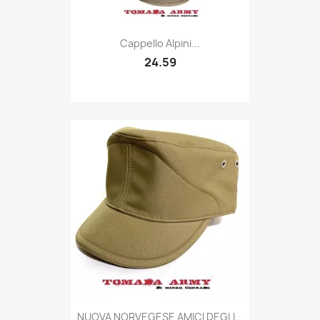
Quick view

Cappello Alpini...
24.59
Quick view

NUOVA NORVEGESE AMICI DEGLI...