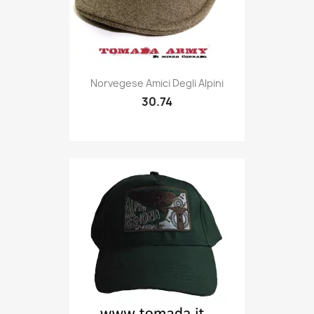
Quick view

Norvegese Amici Degli Alpini
30.74