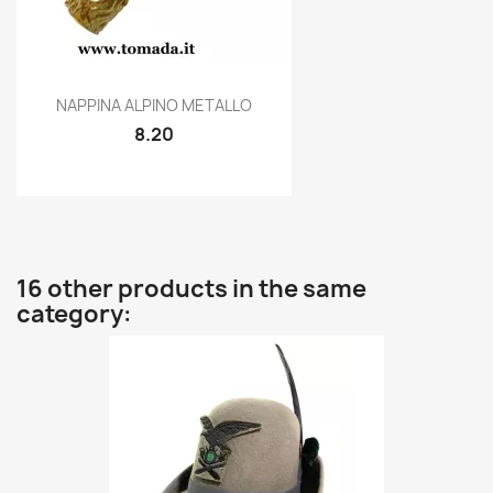
Quick view

NAPPINA ALPINO METALLO
8.20
16 other products in the same
category: