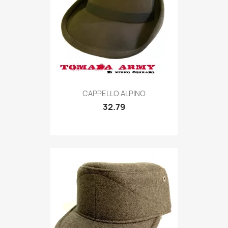
Quick view

CAPPELLO ALPINO
32.79