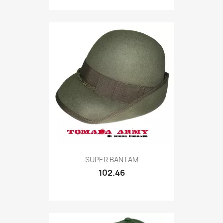
Quick view

SUPER BANTAM
102.46