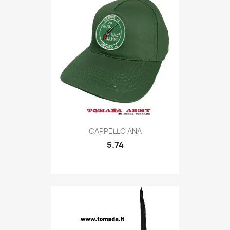
Quick view

CAPPELLO ANA
5.74