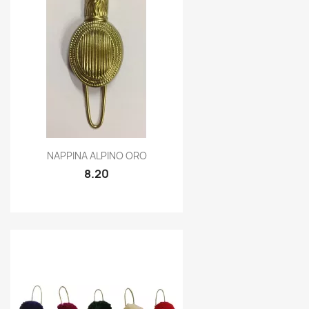
Quick view

NAPPINA ALPINO ORO
8.20