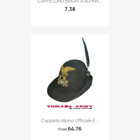
CAPPELLINO BRIGATA ALPINA...
7.38
Quick view

Cappello Alpino Ufficiale E...
64.76
From