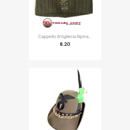
Quick view

Cappello Artiglieria Alpina...
8.20