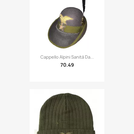
Quick view

Cappello Alpini Sanità Da...
70.49