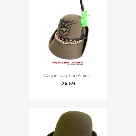
Quick view

Cappello Autieri Alpini...
24.59