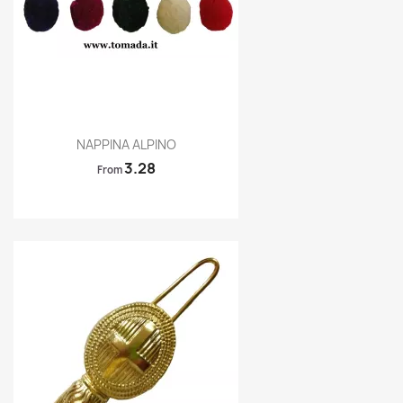
Quick view

NAPPINA ALPINO
3.28
From