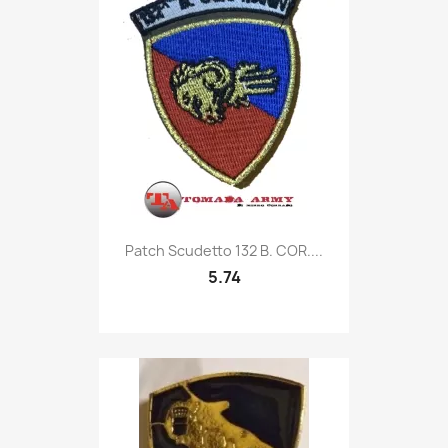
Quick view

Patch Scudetto 132 B. COR....
5.74