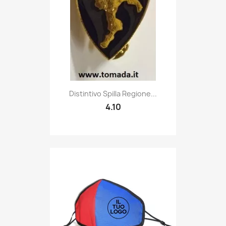
Quick view

Distintivo Spilla Regione...
4.10