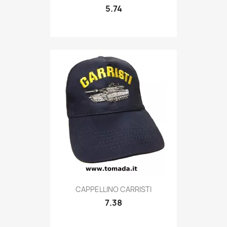
5.74
Quick view

CAPPELLINO CARRISTI
7.38