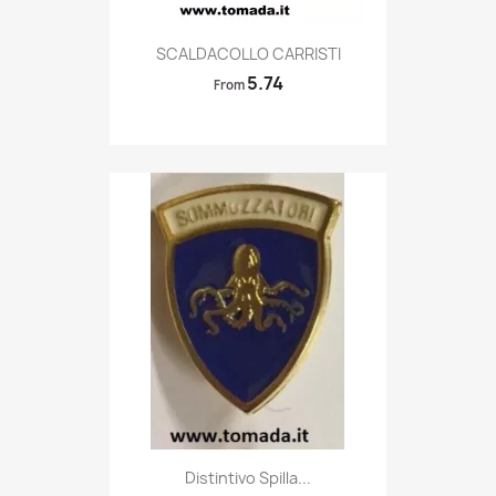
Quick view

SCALDACOLLO CARRISTI
5.74
From
Quick view

Distintivo Spilla...