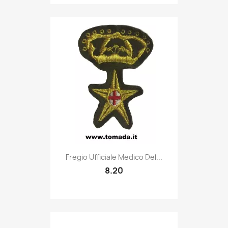
Quick view

Fregio Ufficiale Medico Del...
8.20