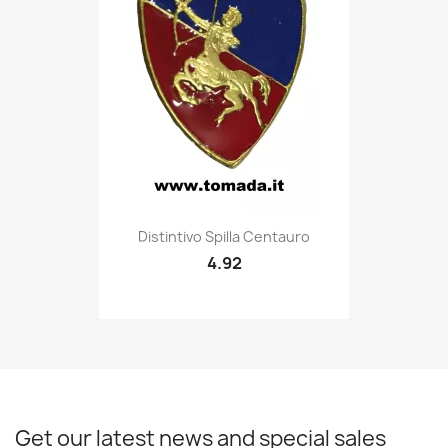
Quick view

Distintivo Spilla Centauro
4.92
Get our latest news and special sales