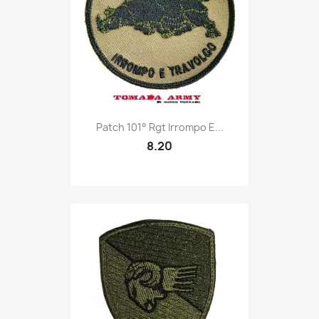
Quick view

Patch 101° Rgt Irrompo E...
8.20