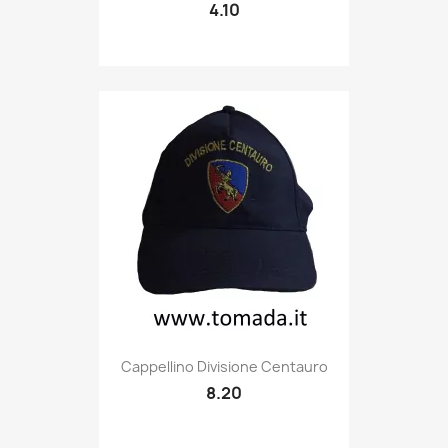
4.10
Quick view

Cappellino Divisione Centauro
8.20