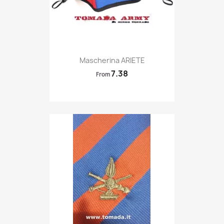
Quick view

Mascherina ARIETE
7.38
From