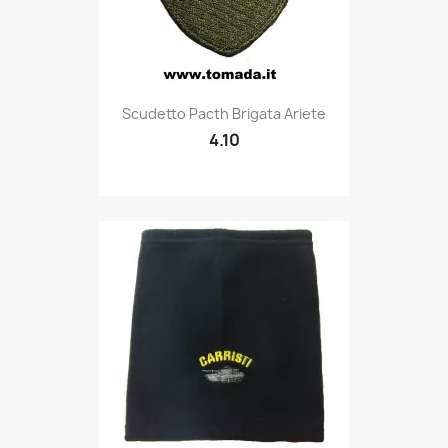
Quick view

Scudetto Pacth Brigata Ariete
4.10