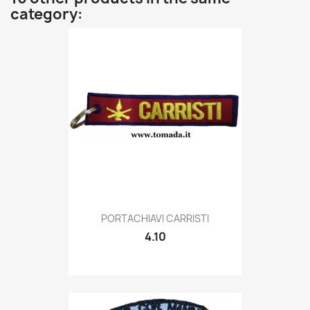
category:
Quick view

PORTACHIAVI CARRISTI
4.10