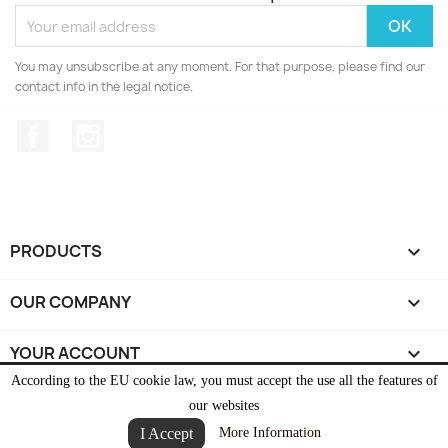
You may unsubscribe at any moment. For that purpose, please find our
contact info in the legal notice.
Facebook
Instagram
PRODUCTS

OUR COMPANY

YOUR ACCOUNT

According to the EU cookie law, you must accept the use all the features of
STORE INFORMATION
keyboard_arrow_down
our websites
I Accept
More Information
© 2026 - Ecommerce software by PrestaShop™