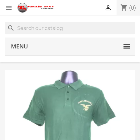
shopping_cart


(0)
search
MENU