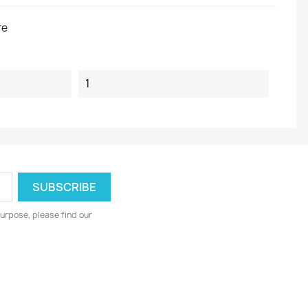
re
1
urpose, please find our