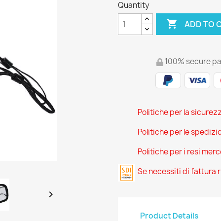
Quantity

ADD TO 
100% secure p
Politiche per la sicurez
Politiche per le spedizi
Politiche per i resi mer
Se necessiti di fattura

Product Details