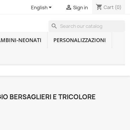
shopping_cart


Cart
(0)
English
Sign in
search
AMBINI-NEONATI
PERSONALIZZAZIONI
IO BERSAGLIERI E TRICOLORE