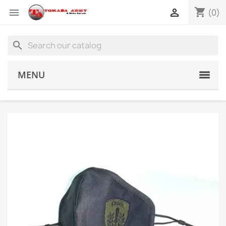
shopping_cart


(0)
search
MENU