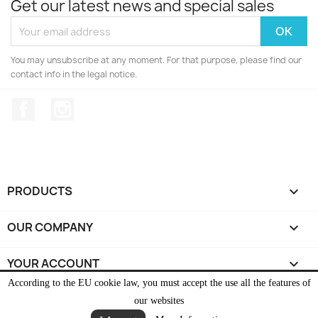
Get our latest news and special sales
You may unsubscribe at any moment. For that purpose, please find our
contact info in the legal notice.
Facebook
Instagram
PRODUCTS

OUR COMPANY

YOUR ACCOUNT

According to the EU cookie law, you must accept the use all the features of
STORE INFORMATION
keyboard_arrow_down
our websites