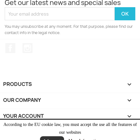
Get our latest news and special sales
You may unsubscribe at any moment. For that purpose, please find our
contact info in the legal notice.
Facebook
Instagram
PRODUCTS

OUR COMPANY

YOUR ACCOUNT

According to the EU cookie law, you must accept the use all the features of
STORE INFORMATION
keyboard_arrow_down
our websites