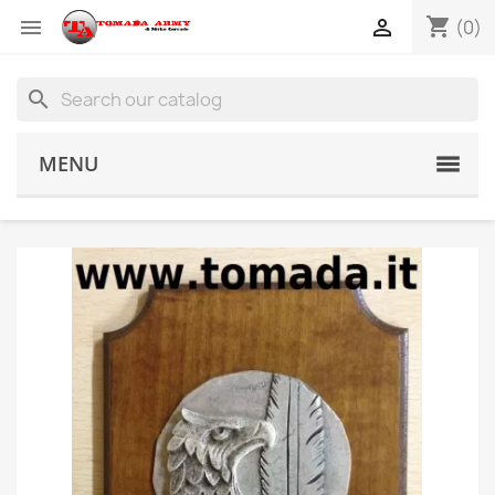
shopping_cart


(0)
search
MENU