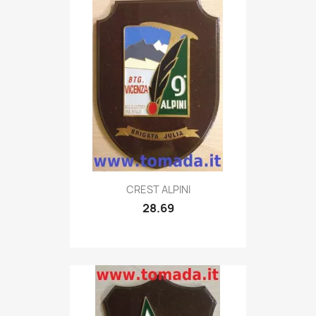
Quick view

CREST ALPINI
28.69