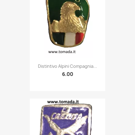
Quick view

Distintivo Alpini Compagnia...
6.00