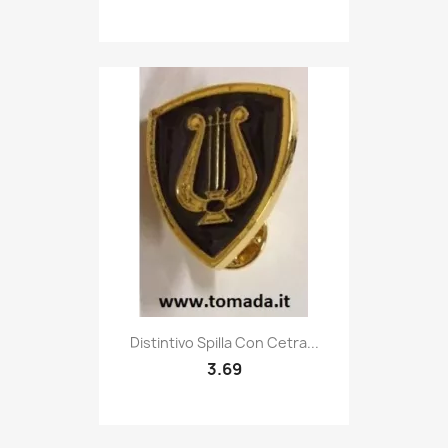
Quick view

Distintivo Spilla Con Cetra...
3.69