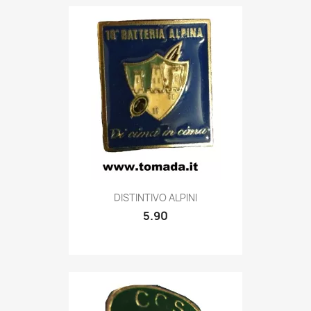
Quick view

DISTINTIVO ALPINI
5.90