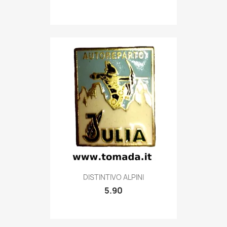
Quick view

DISTINTIVO ALPINI
5.90