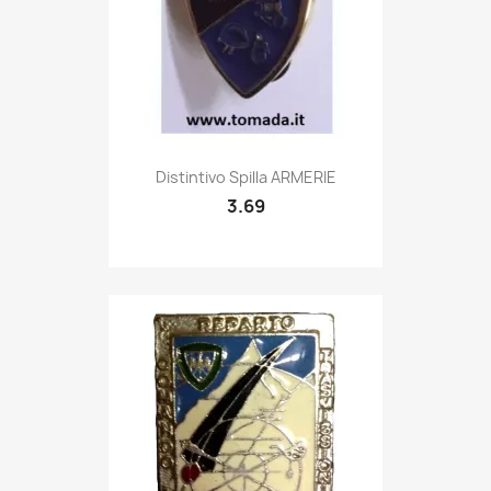
Quick view

Distintivo Spilla ARMERIE
3.69