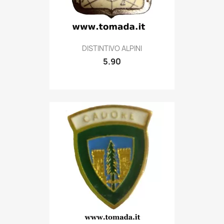
Quick view

DISTINTIVO ALPINI
5.90