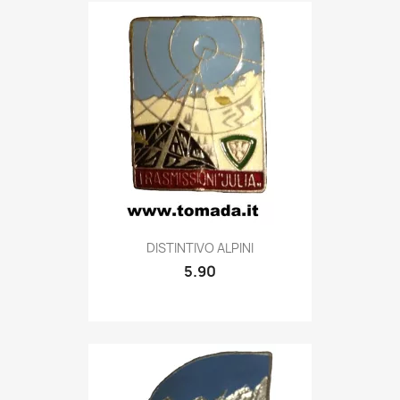
Quick view

DISTINTIVO ALPINI
5.90