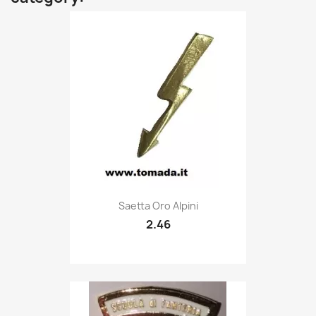
Quick view

Saetta Oro Alpini
2.46