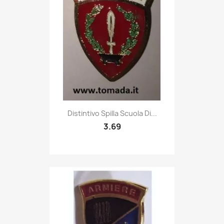
Quick view

Distintivo Spilla Scuola Di...
3.69