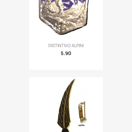
Quick view

DISTINTIVO ALPINI
5.90