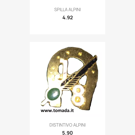
Quick view

SPILLA ALPINI
4.92
Quick view

DISTINTIVO ALPINI
5.90