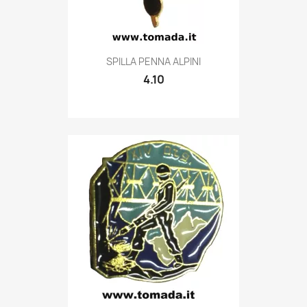
Quick view

SPILLA PENNA ALPINI
4.10