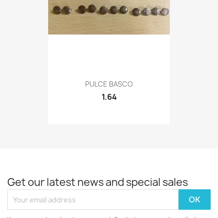
Quick view

PULCE BASCO
1.64
Get our latest news and special sales