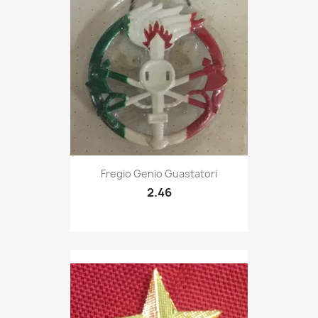
Quick view

Fregio Genio Guastatori
2.46