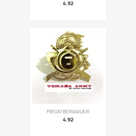
4.92
Quick view

FREGIO BERSAGLIERI
4.92