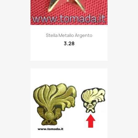
Quick view

Stella Metallo Argento
3.28