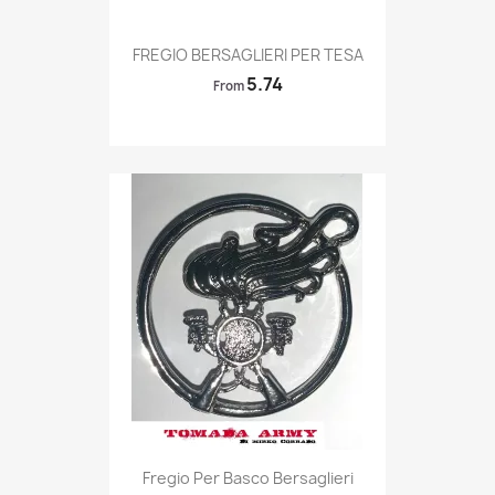
Quick view

FREGIO BERSAGLIERI PER TESA
5.74
From
Quick view

Fregio Per Basco Bersaglieri