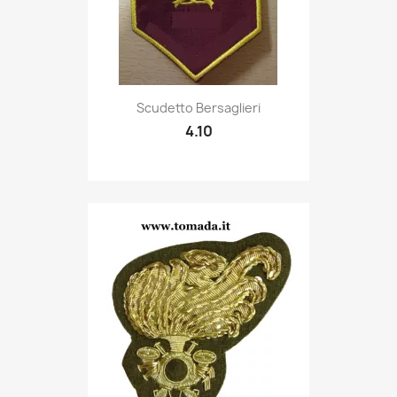
Quick view

Scudetto Bersaglieri
4.10