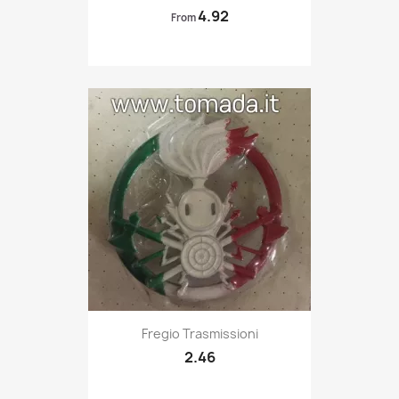
4.92
From
Quick view

Fregio Trasmissioni
2.46