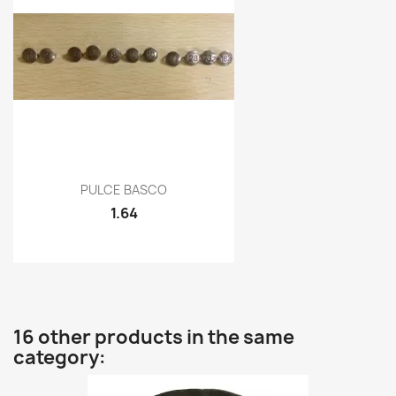
Quick view

PULCE BASCO
1.64
16 other products in the same
category: