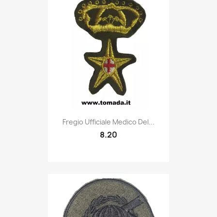
Quick view

Fregio Ufficiale Medico Del...
8.20