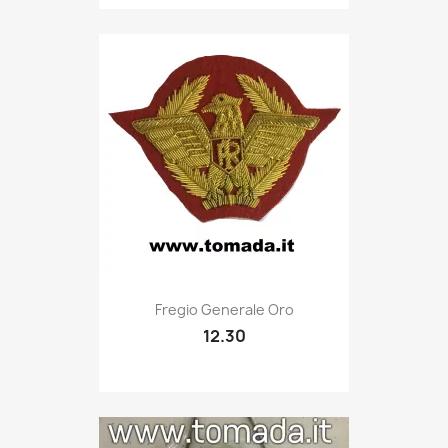
Quick view

Fregio Generale Oro
12.30