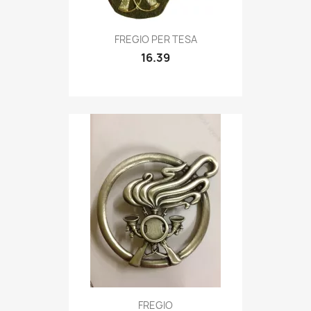
Quick view

FREGIO PER TESA
16.39
Quick view

FREGIO