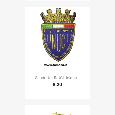
Quick view

Scudetto UNUCI Unione...
8.20