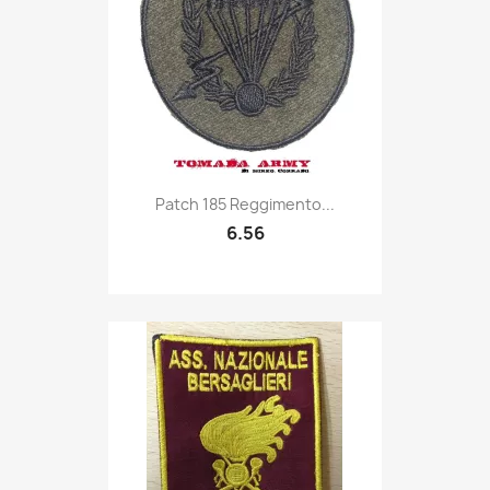
Quick view

Patch 185 Reggimento...
6.56