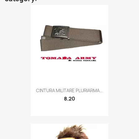
Quick view

CINTURA MILITARE PLURIARMA...
8.20