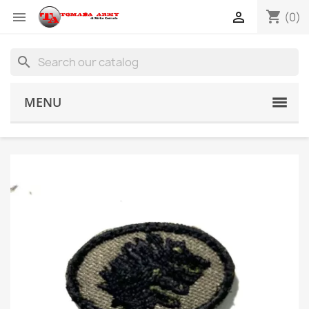
shopping_cart


(0)
search
MENU