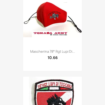
Quick view

Mascherina 78° Rgt Lupi Di...
10.66