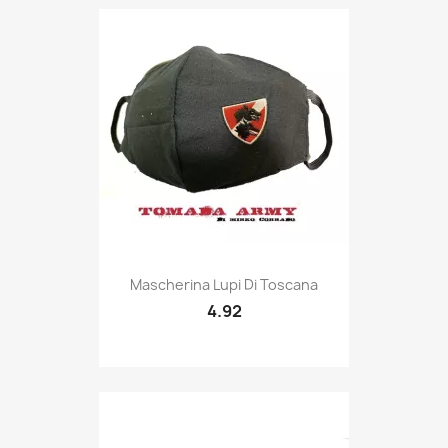
Quick view

Mascherina Lupi Di Toscana
4.92