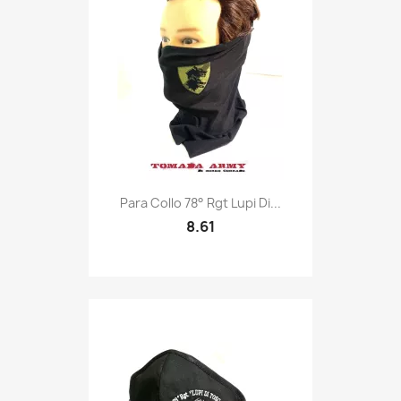
Quick view

Para Collo 78° Rgt Lupi Di...
8.61