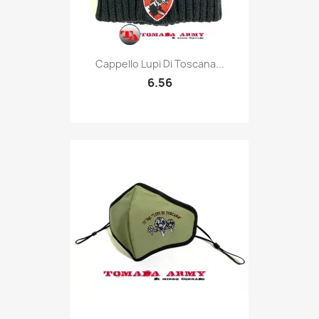
Quick view

Cappello Lupi Di Toscana...
6.56