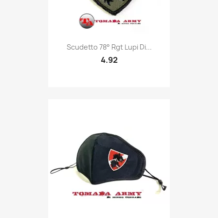
Quick view

Scudetto 78° Rgt Lupi Di...
4.92