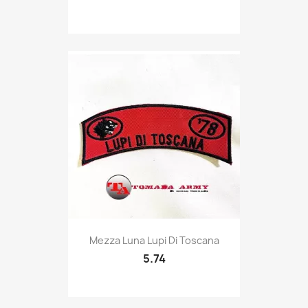
Quick view

Mezza Luna Lupi Di Toscana
5.74