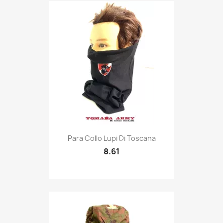
Quick view

Para Collo Lupi Di Toscana
8.61