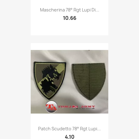
Quick view

Mascherina 78° Rgt Lupi Di...
10.66
Quick view

Patch Scudetto 78° Rgt Lupi...
4.10