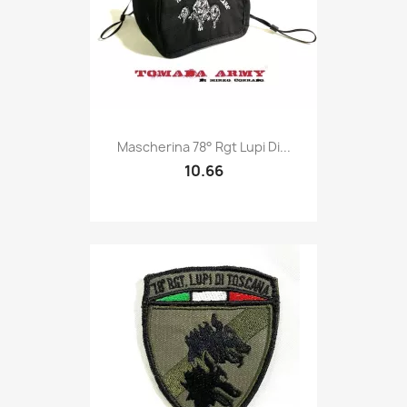
Quick view

Mascherina 78° Rgt Lupi Di...
10.66