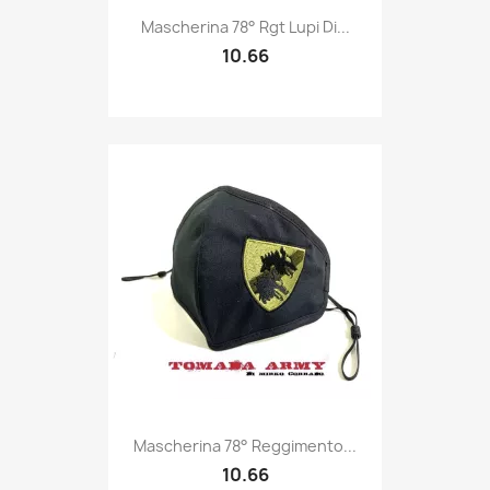
Quick view

Mascherina 78° Rgt Lupi Di...
10.66
Quick view

Mascherina 78° Reggimento...
10.66