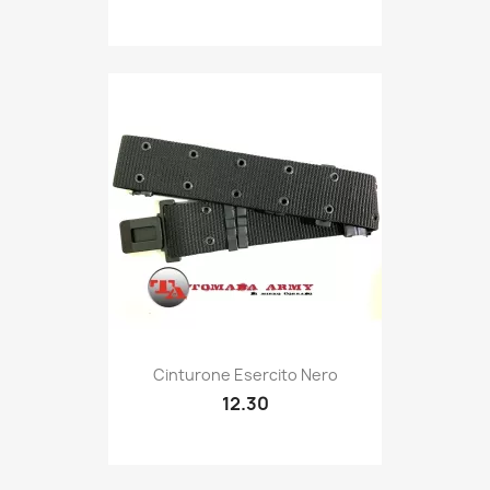
Quick view

Cinturone Esercito Nero
12.30