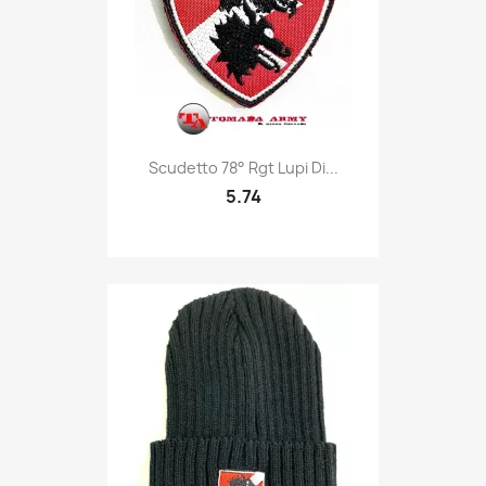
Quick view

Scudetto 78° Rgt Lupi Di...
5.74