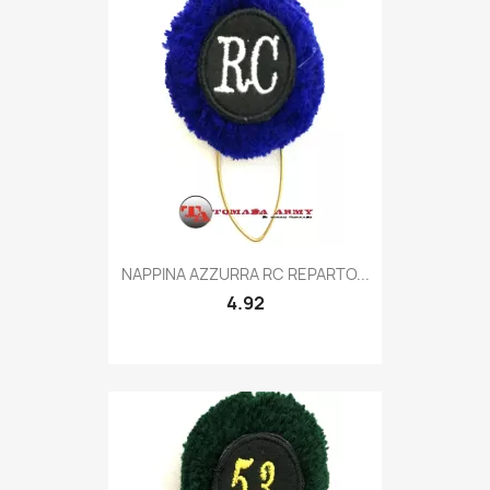
Quick view

NAPPINA AZZURRA RC REPARTO...
4.92