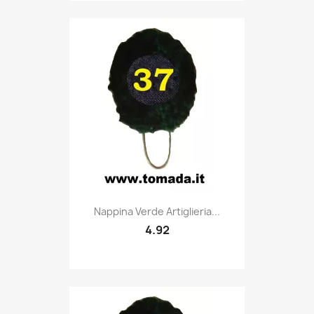
Quick view

Nappina Verde Artiglieria...
4.92