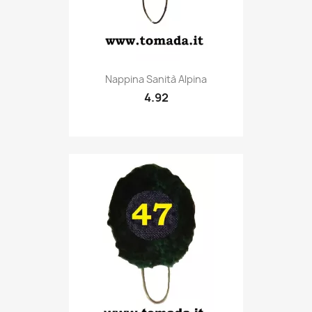
Quick view

Nappina Sanità Alpina
4.92