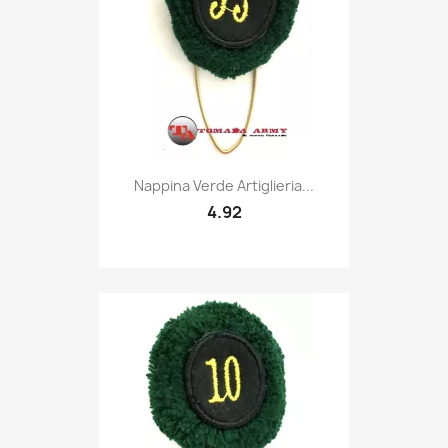
Quick view

Nappina Verde Artiglieria...
4.92