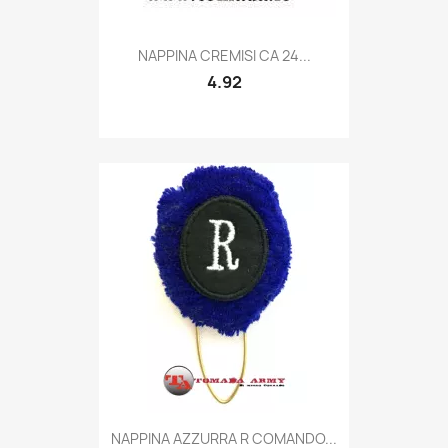
Quick view

NAPPINA CREMISI CA 24...
4.92
Quick view

NAPPINA AZZURRA R COMANDO...