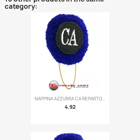
category:
Quick view

NAPPINA AZZURRA CA REPARTO...
4.92