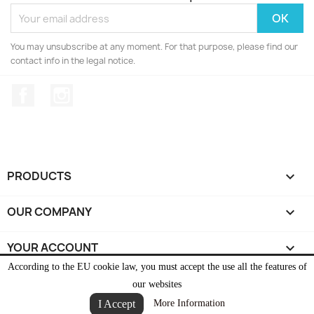
You may unsubscribe at any moment. For that purpose, please find our
contact info in the legal notice.
Facebook
Instagram
PRODUCTS

OUR COMPANY

YOUR ACCOUNT

According to the EU cookie law, you must accept the use all the features of
STORE INFORMATION
keyboard_arrow_down
our websites
I Accept
More Information
© 2026 - Ecommerce software by PrestaShop™