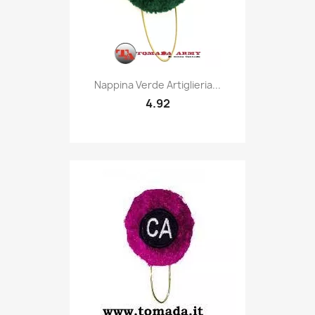
Quick view

Nappina Verde Artiglieria...
4.92