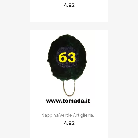
4.92
Quick view

Nappina Verde Artiglieria...
4.92