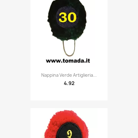
Quick view

Nappina Verde Artiglieria...
4.92