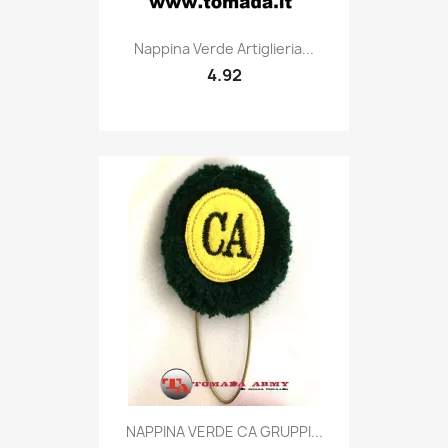
Quick view

Nappina Verde Artiglieria...
4.92
Quick view

NAPPINA VERDE CA GRUPPI...