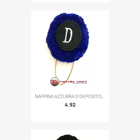
Quick view

NAPPINA AZZURRA D DEPOSITO...
4.92