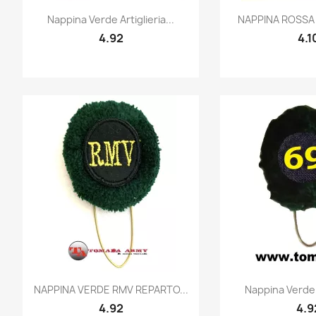
Quick view
Quic


Nappina Verde Artiglieria...
NAPPINA ROSSA 
4.92
4.1
Quick view
Quic


NAPPINA VERDE RMV REPARTO...
Nappina Verde A
4.92
4.9