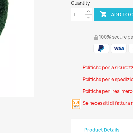
Quantity

ADD TO 
100% secure p
Politiche per la sicurez
Politiche per le spedizi
Politiche per i resi mer
Se necessiti di fattura
Product Details