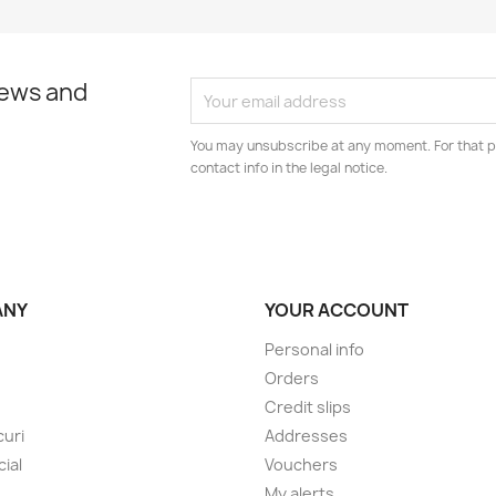
news and
You may unsubscribe at any moment. For that p
contact info in the legal notice.
ANY
YOUR ACCOUNT
Personal info
Orders
Credit slips
uri
Addresses
cial
Vouchers
My alerts