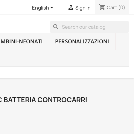
shopping_cart


Cart
(0)
English
Sign in
search
AMBINI-NEONATI
PERSONALIZZAZIONI
C BATTERIA CONTROCARRI