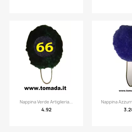
Quick view
Quic


Nappina Verde Artiglieria...
Nappina Azzurra
4.92
3.2