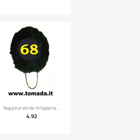
Quick view

Nappina Verde Artiglieria...
4.92