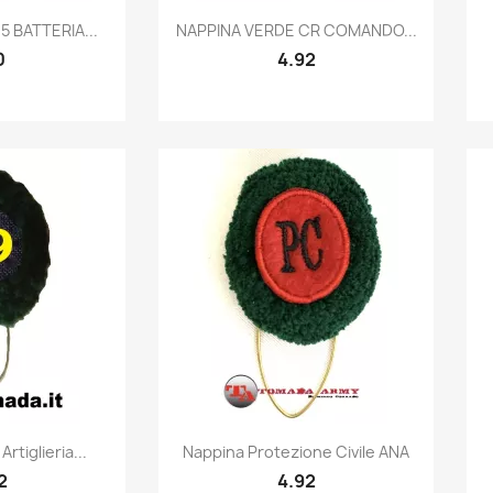
k view
Quick view

5 BATTERIA...
NAPPINA VERDE CR COMANDO...
0
4.92
k view
Quick view

rtiglieria...
Nappina Protezione Civile ANA
2
4.92