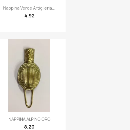
Quick view

Nappina Verde Artiglieria...
4.92
Quick view

NAPPINA ALPINO ORO
8.20