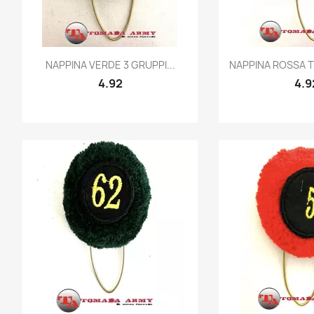
Quick view
Quic


NAPPINA VERDE 3 GRUPPI...
NAPPINA ROSSA T
4.92
4.9