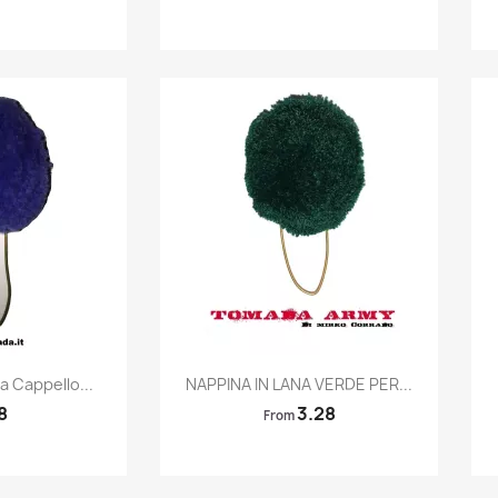
k view
Quick view

 Cappello...
NAPPINA IN LANA VERDE PER...
8
3.28
From