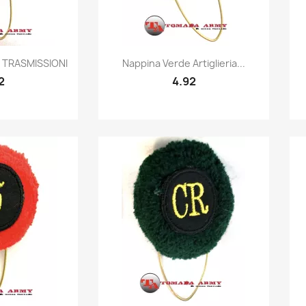
k view
Quick view

 TRASMISSIONI
Nappina Verde Artiglieria...
2
4.92