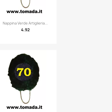
Quick view

Nappina Verde Artiglieria...
4.92