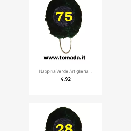
Quick view

Nappina Verde Artiglieria...
4.92