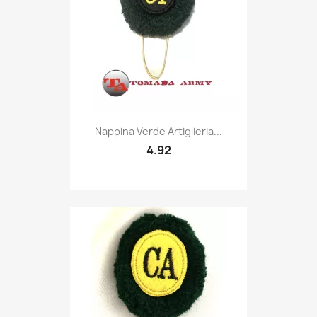
Quick view

Nappina Verde Artiglieria...
4.92