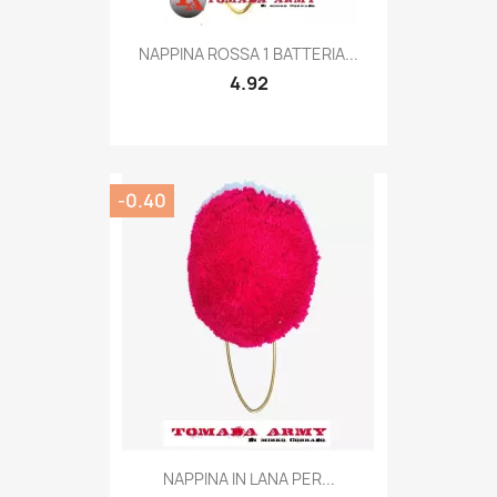
Quick view

NAPPINA ROSSA 1 BATTERIA...
4.92
-0.40
Quick view

NAPPINA IN LANA PER...