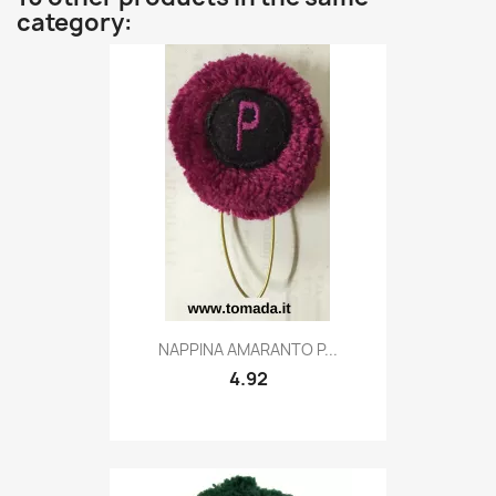
category:
Quick view

NAPPINA AMARANTO P...
4.92