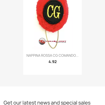
Quick view

NAPPINA ROSSA CG COMANDO...
4.92
Get our latest news and special sales