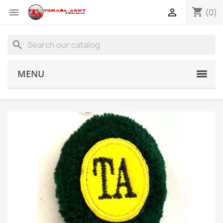
shopping_cart


(0)
search
MENU