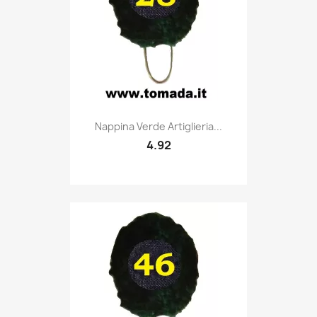
Quick view

Nappina Verde Artiglieria...
4.92