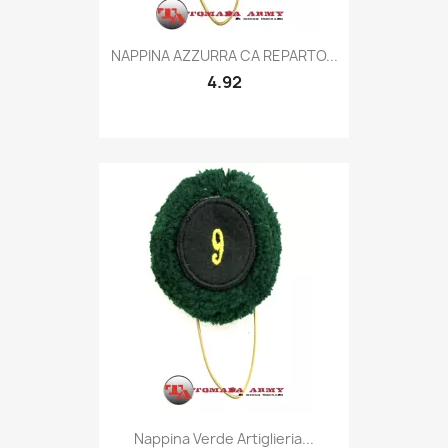
Quick view

NAPPINA AZZURRA CA REPARTO...
4.92
Quick view

Nappina Verde Artiglieria...