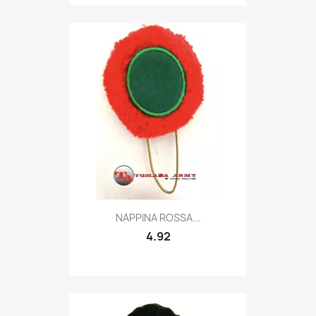
Quick view

NAPPINA ROSSA...
4.92