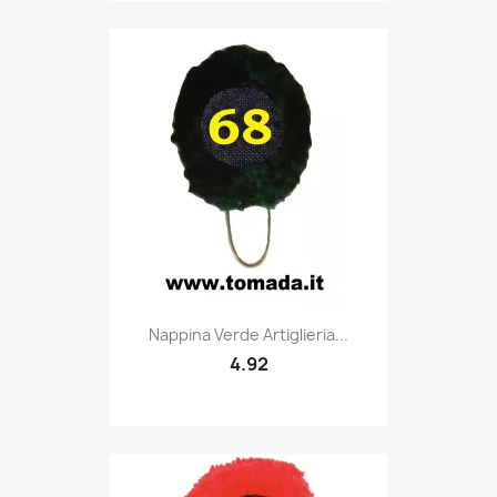
Quick view

Nappina Verde Artiglieria...
4.92