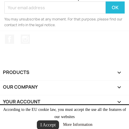
You may unsubscribe at any moment. For that purpose, please find our
contact info in the legal notice.
Facebook
Instagram
PRODUCTS

OUR COMPANY

YOUR ACCOUNT

According to the EU cookie law, you must accept the use all the features of
STORE INFORMATION
keyboard_arrow_down
our websites
I Accept
More Information
© 2026 - Ecommerce software by PrestaShop™