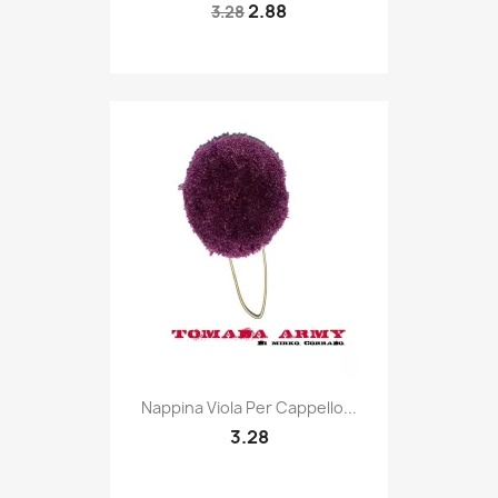
2.88
3.28
Quick view

Nappina Viola Per Cappello...
3.28