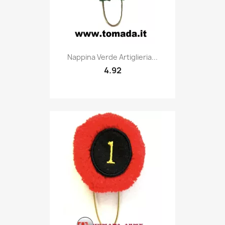
Quick view

Nappina Verde Artiglieria...
4.92