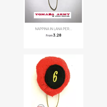
Quick view

NAPPINA IN LANA PER...
3.28
From