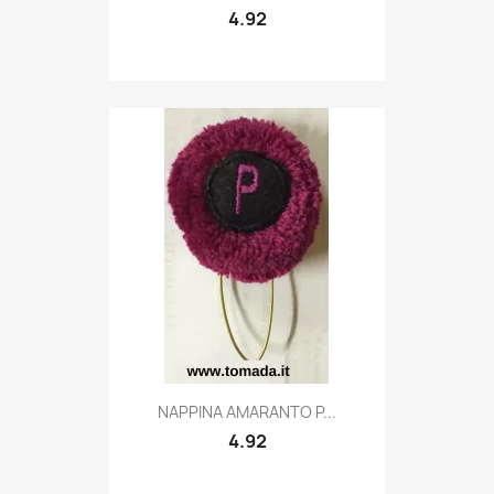
4.92
Quick view

NAPPINA AMARANTO P...
4.92