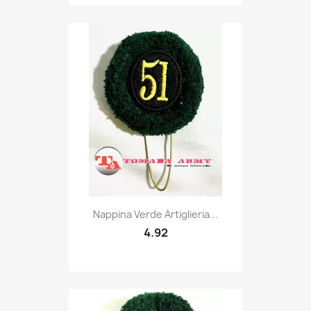
Quick view

Nappina Verde Artiglieria...
4.92