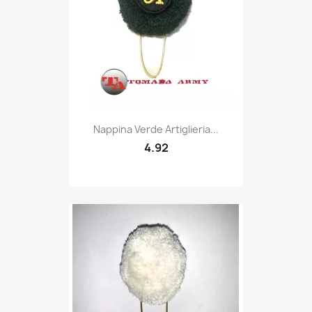
Quick view

Nappina Verde Artiglieria...
4.92