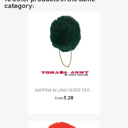
category:
Quick view

NAPPINA IN LANA VERDE PER...
3.28
From