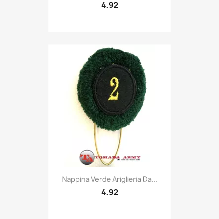
4.92
Quick view

Nappina Verde Ariglieria Da...
4.92