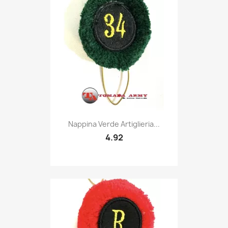
Quick view

Nappina Verde Artiglieria...
4.92