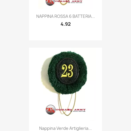
Quick view

NAPPINA ROSSA 6 BATTERIA...
4.92
Quick view

Nappina Verde Artiglieria...