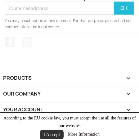
You may unsubscribe at any moment. For that purpose, please find our
contact info in the legal notice.
Facebook
Instagram
PRODUCTS

OUR COMPANY

YOUR ACCOUNT

According to the EU cookie law, you must accept the use all the features of
STORE INFORMATION
keyboard_arrow_down
our websites
I Accept
More Information
© 2026 - Ecommerce software by PrestaShop™