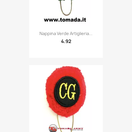
Quick view

Nappina Verde Artiglieria...
4.92