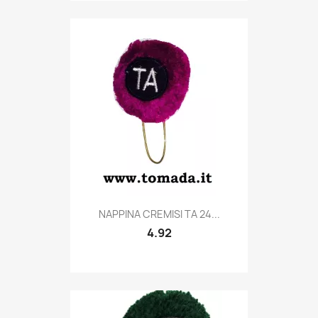
Quick view

NAPPINA CREMISI TA 24...
4.92