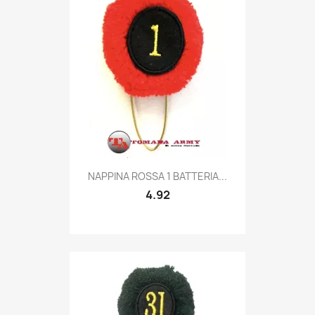
Quick view

NAPPINA ROSSA 1 BATTERIA...
4.92