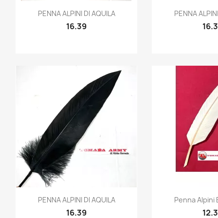
Quick view
Quic


PENNA ALPINI DI AQUILA
PENNA ALPINI
16.39
16.
Quick view
Quic


PENNA ALPINI DI AQUILA
Penna Alpini B
16.39
12.