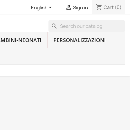
shopping_cart


Cart
(0)
English
Sign in
search
AMBINI-NEONATI
PERSONALIZZAZIONI