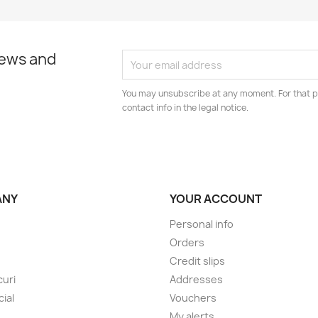
news and
You may unsubscribe at any moment. For that p
contact info in the legal notice.
ANY
YOUR ACCOUNT
Personal info
Orders
Credit slips
uri
Addresses
cial
Vouchers
My alerts