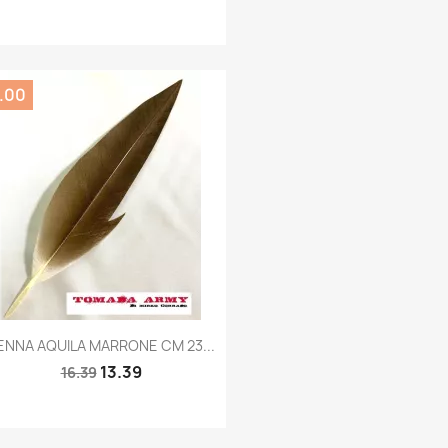
3.00
Quick view

ENNA AQUILA MARRONE CM 23...
13.39
16.39