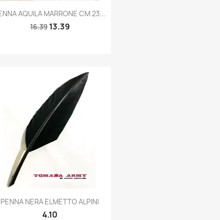
Quick view

ENNA AQUILA MARRONE CM 23...
13.39
16.39
Quick view

PENNA NERA ELMETTO ALPINI
4.10