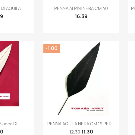
k view
Quick view

 DI AQUILA
PENNA ALPINI NERA CM 40
P
39
16.39
-1.00
k view
Quick view

ianca Di...
PENNA AQUILA NERA CM 19 PER...
30
11.30
12.30