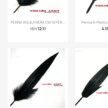
Quick view
Quic


PENNA AQUILA NERA CM 19 PER...
Penna In Plastic
12.11
4.1
13.11