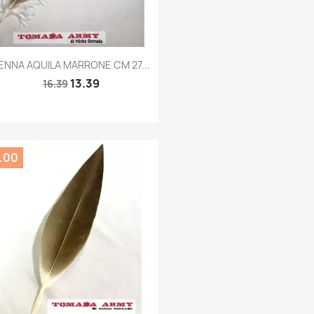
Quick view

ENNA AQUILA MARRONE CM 27...
13.39
16.39
3.00