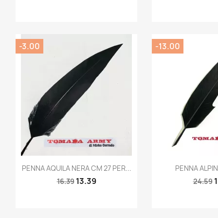
-3.00
-13.00
Quick view
Quic


PENNA AQUILA NERA CM 27 PER...
PENNA ALPINI
13.39
1
16.39
24.59