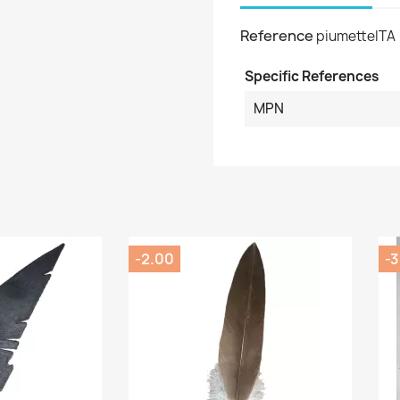
Reference
piumetteITA
Specific References
MPN
-2.00
-