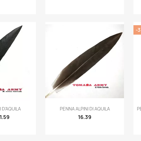
-
k view
Quick view

 D'AQUILA
PENNA ALPINI DI AQUILA
P
1.59
16.39