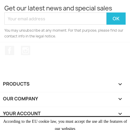
Get our latest news and special sales
You may unsubscribe at any moment. For that purpose, please find our
contact info in the legal notice.
Facebook
Instagram
PRODUCTS

OUR COMPANY

YOUR ACCOUNT

According to the EU cookie law, you must accept the use all the features of
STORE INFORMATION
keyboard_arrow_down
our websites