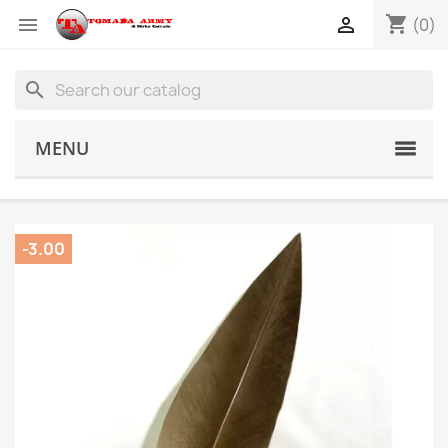
shopping_cart


(0)
search
MENU
-3.00