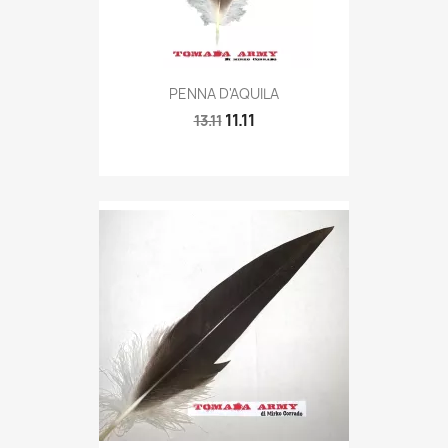
Quick view

PENNA D'AQUILA
11.11
13.11