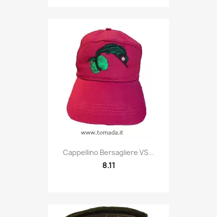
Quick view

Cappellino Bersagliere VS...
8.11