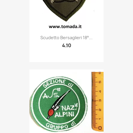
Quick view

Scudetto Bersaglieri 18°...
4.10