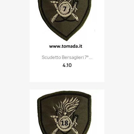
Quick view

Scudetto Bersaglieri 7°...
4.10