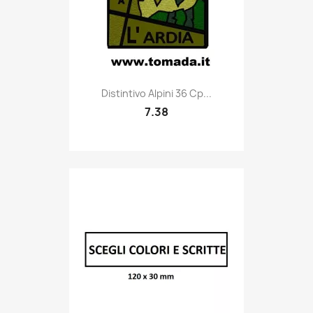
Quick view

Distintivo Alpini 36 Cp...
7.38