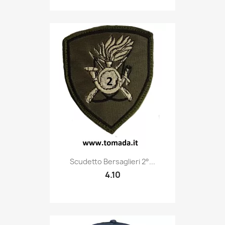
Quick view

Scudetto Bersaglieri 2°...
4.10