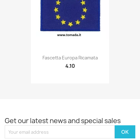
Quick view

Fascetta Europa Ricamata
4.10
Get our latest news and special sales