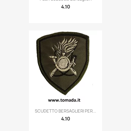
4.10
Quick view

SCUDETTO BERSAGLIERI PER...
4.10