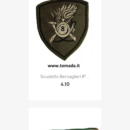
Quick view

Scudetto Bersaglieri 8°...
4.10