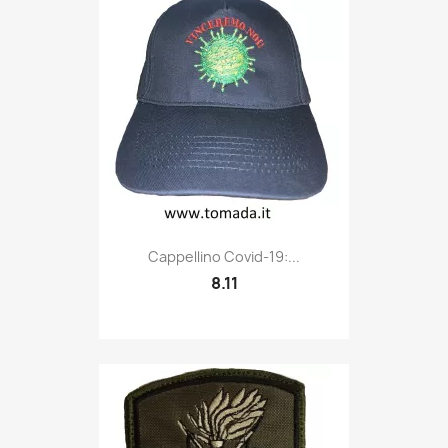
Quick view

Cappellino Covid-19:...
8.11