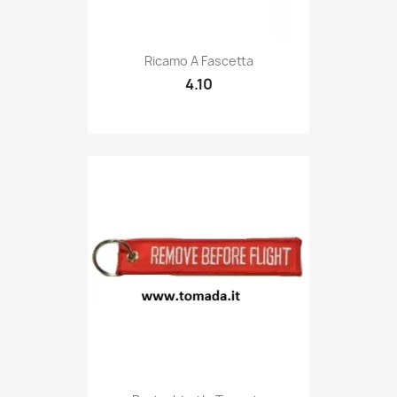
Quick view

Ricamo A Fascetta
4.10
Quick view