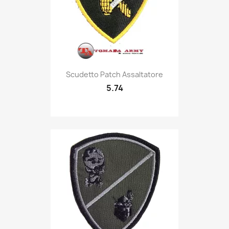
Quick view

Scudetto Patch Assaltatore
5.74