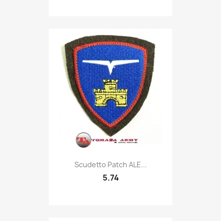
Quick view

Scudetto Patch ALE...
5.74