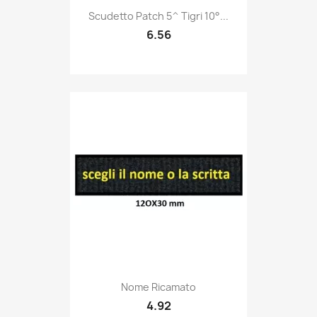
Quick view

Scudetto Patch 5^ Tigri 10°...
6.56
Quick view

Nome Ricamato
4.92