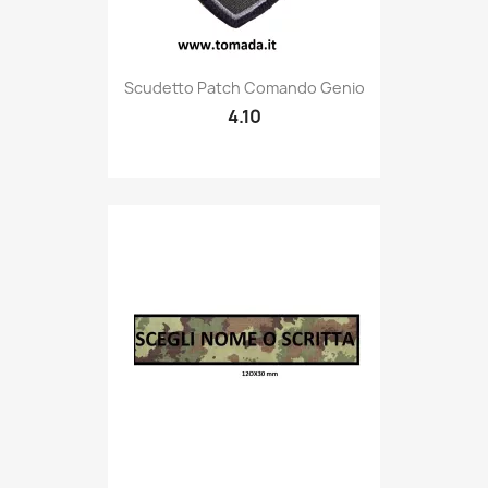
Quick view

Scudetto Patch Comando Genio
4.10