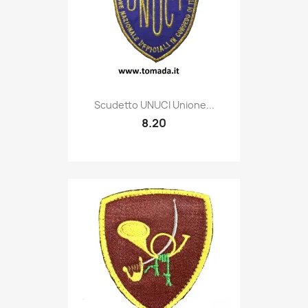
Quick view

Scudetto UNUCI Unione...
8.20