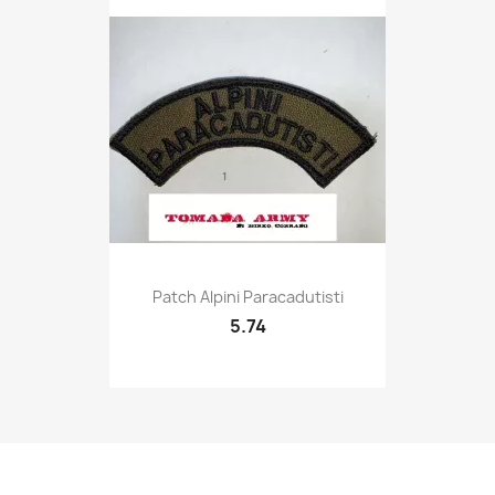
Quick view

Patch Alpini Paracadutisti
5.74