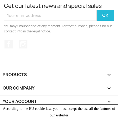
Get our latest news and special sales
You may unsubscribe at any moment. For that purpose, please find our
contact info in the legal notice.
Facebook
Instagram
PRODUCTS

OUR COMPANY

YOUR ACCOUNT

According to the EU cookie law, you must accept the use all the features of
STORE INFORMATION
keyboard_arrow_down
our websites