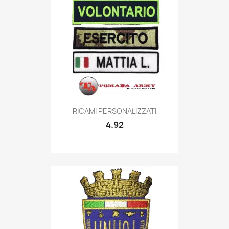
Quick view

RICAMI PERSONALIZZATI
4.92