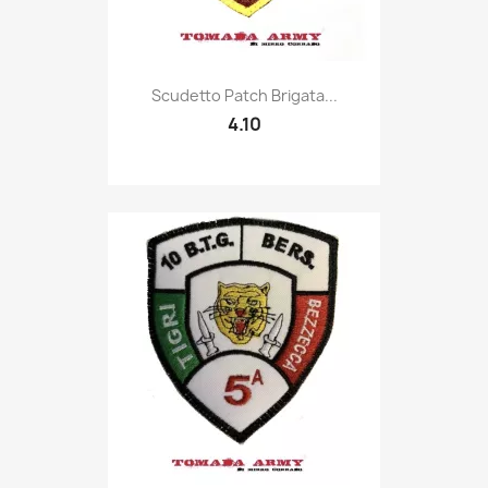
Quick view

Scudetto Patch Brigata...
4.10