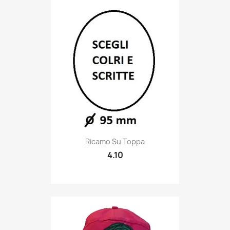
Quick view

Ricamo Su Toppa
4.10