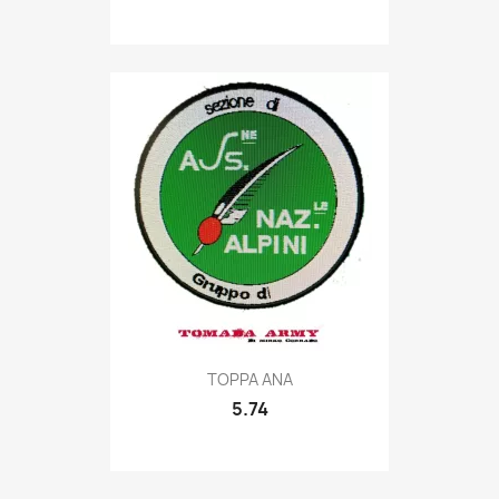
Quick view

TOPPA ANA
5.74