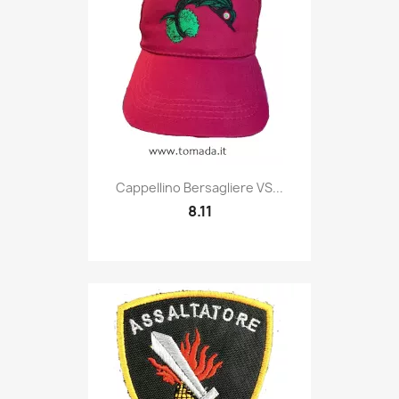
Quick view

Cappellino Bersagliere VS...
8.11