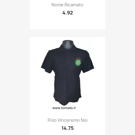
Quick view

Nome Ricamato
4.92
Quick view

Polo Vinceremo Noi
14.75