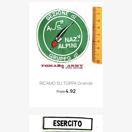
Quick view

RICAMO SU TOPPA Grande
4.92
From