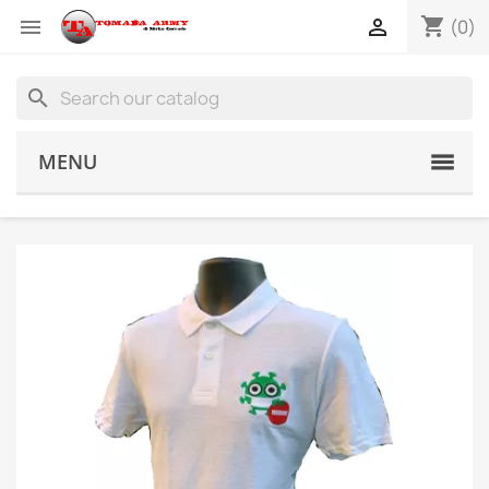
shopping_cart


(0)
search
MENU