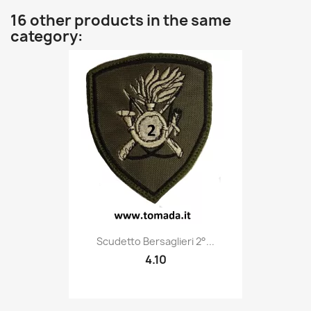
16 other products in the same
category:
Quick view

Scudetto Bersaglieri 2°...
4.10