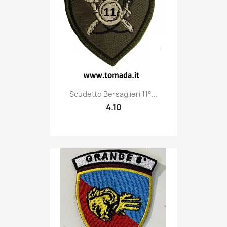
Quick view

Scudetto Bersaglieri 11°...
4.10