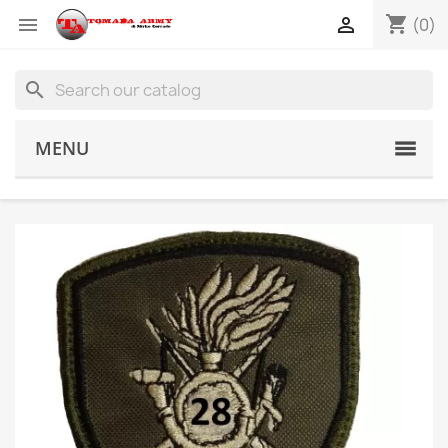
shopping_cart


(0)
search
MENU