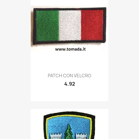
Quick view

PATCH CON VELCRO
4.92