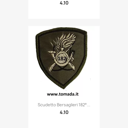
4.10
Quick view

Scudetto Bersaglieri 182°...
4.10