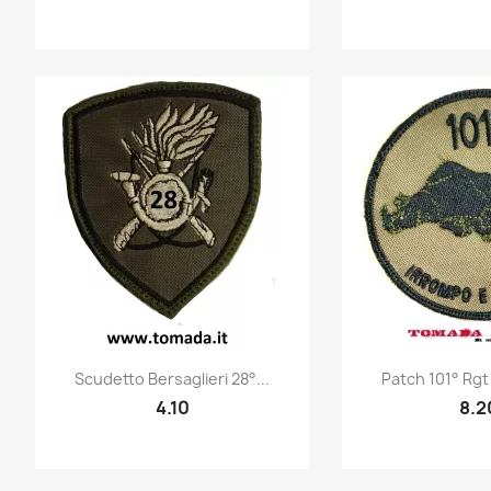
Quick view
Quic


Scudetto Bersaglieri 28°...
Patch 101° Rgt 
4.10
8.2