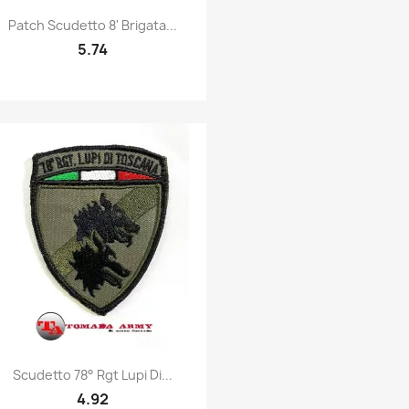
Quick view

Patch Scudetto 8' Brigata...
5.74
Quick view

Scudetto 78° Rgt Lupi Di...
4.92