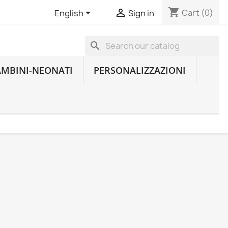
shopping_cart


Cart
(0)
English
Sign in
search
AMBINI-NEONATI
PERSONALIZZAZIONI