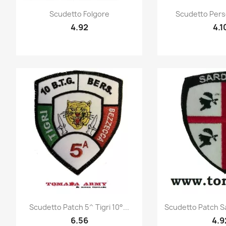
Quick view
Quic


Scudetto Folgore
Scudetto Perso
4.92
4.1
Quick view
Quic


Scudetto Patch 5^ Tigri 10°...
Scudetto Patch S
6.56
4.9