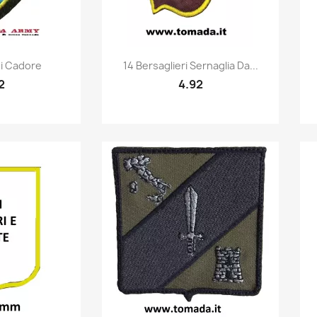
k view
Quick view

ni Cadore
14 Bersaglieri Sernaglia Da...
2
4.92