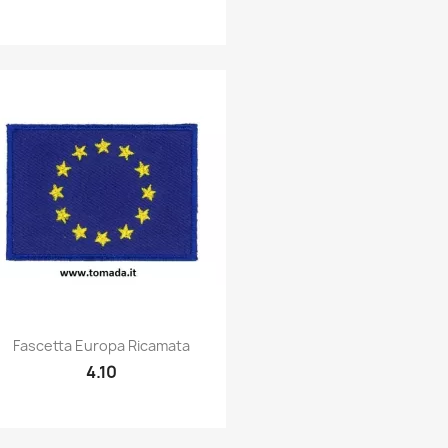
Quick view

Fascetta Europa Ricamata
4.10