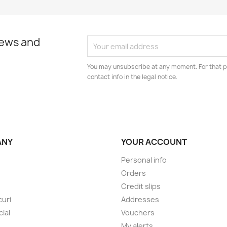
news and
You may unsubscribe at any moment. For that p
contact info in the legal notice.
ANY
YOUR ACCOUNT
Personal info
Orders
Credit slips
uri
Addresses
cial
Vouchers
My alerts