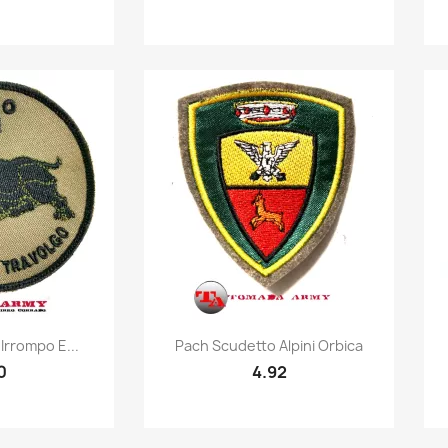
k view
Quick view

Irrompo E...
Pach Scudetto Alpini Orbica
0
4.92