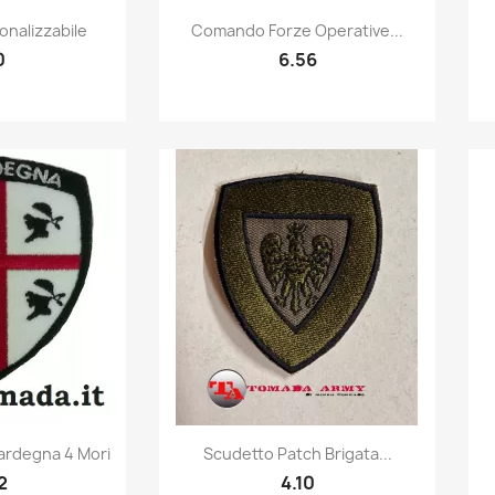
k view
Quick view

nalizzabile
Comando Forze Operative...
0
6.56
k view
Quick view

ardegna 4 Mori
Scudetto Patch Brigata...
2
4.10