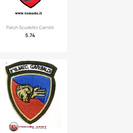
Quick view

Patch Scudetto Carristi
5.74