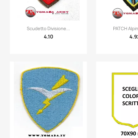
Quick view
Quic


Scudetto Divisione...
PATCH Alpi
4.10
4.9