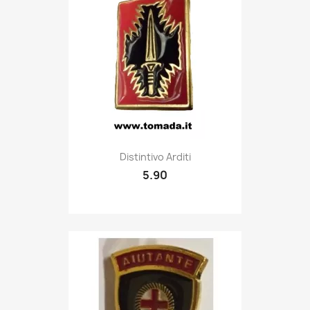
Quick view

Distintivo Arditi
5.90