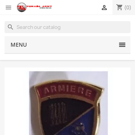
shopping_cart


(0)
search
MENU