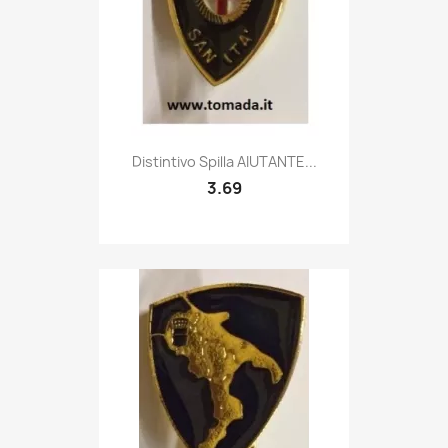
Quick view

Distintivo Spilla AIUTANTE...
3.69