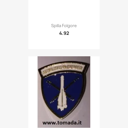
Quick view

Spilla Folgore
4.92