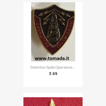
Quick view

Distintivo Spilla Operatore...
3.69