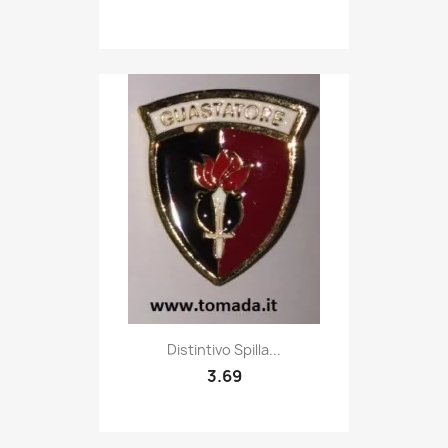
Quick view

Distintivo Spilla...
3.69