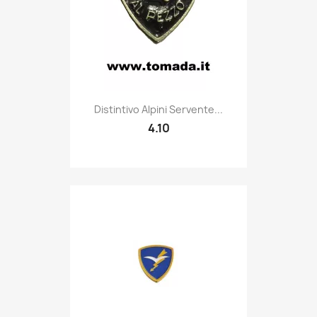
Quick view

Distintivo Alpini Servente...
4.10