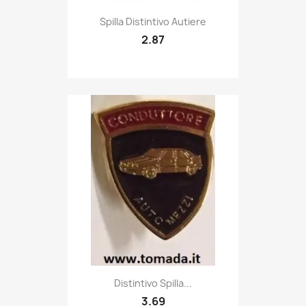
Quick view

Spilla Distintivo Autiere
2.87
Quick view

Distintivo Spilla...
3.69