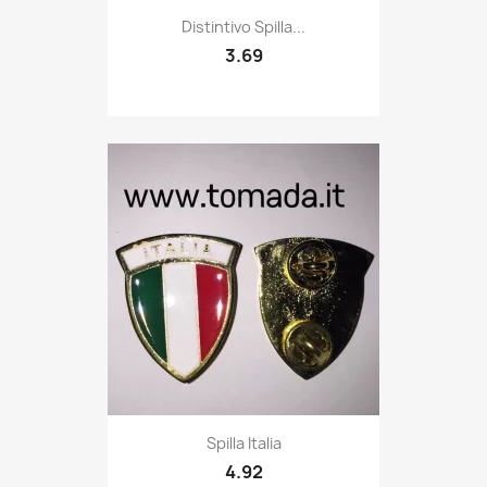
Quick view

Distintivo Spilla...
3.69
Quick view

Spilla Italia
4.92