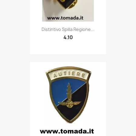
Quick view

Distintivo Spilla Regione...
4.10