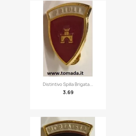
Quick view

Distintivo Spilla Brigata...
3.69