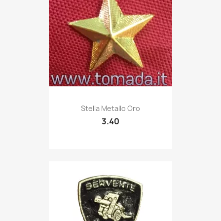
Quick view

Stella Metallo Oro
3.40