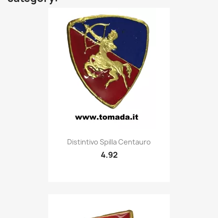
Quick view

Distintivo Spilla Centauro
4.92