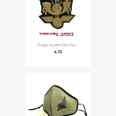
Quick view

Fregio Autieri Oro Per...
4.10