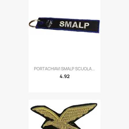
Quick view

PORTACHIAVI SMALP SCUOLA...
4.92