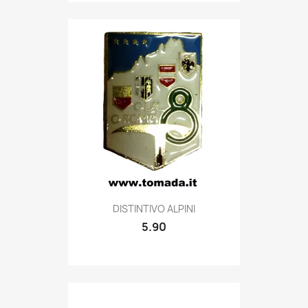
Quick view

DISTINTIVO ALPINI
5.90