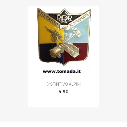
Quick view

DISTINTIVO ALPINI
5.90