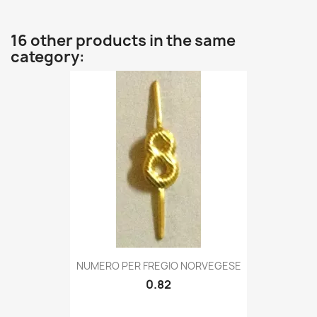
16 other products in the same
category:
Quick view

NUMERO PER FREGIO NORVEGESE
0.82