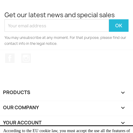
Get our latest news and special sales
You may unsubscribe at any moment. For that purpose, please find our
contact info in the legal notice.
Facebook
Instagram
PRODUCTS

OUR COMPANY

YOUR ACCOUNT

According to the EU cookie law, you must accept the use all the features of