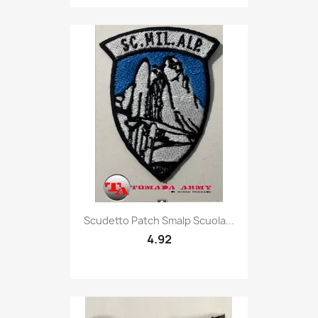
Quick view

Scudetto Patch Smalp Scuola...
4.92