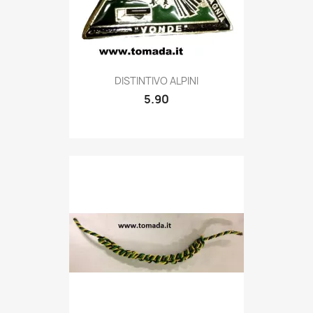
Quick view

DISTINTIVO ALPINI
5.90