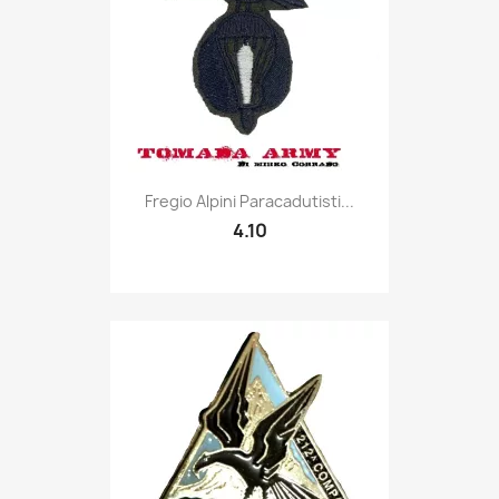
Quick view

Fregio Alpini Paracadutisti...
4.10