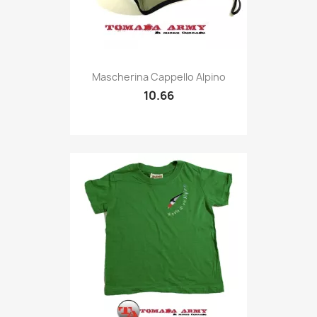
Quick view

Mascherina Cappello Alpino
10.66