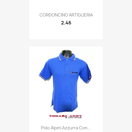
Quick view

CORDONCINO ARTIGLIERIA
2.46
Quick view

Polo Alpini Azzurra Con...