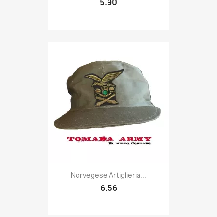
5.90
Quick view

Norvegese Artiglieria...
6.56