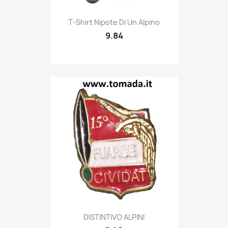
Quick view

T-Shirt Nipote Di Un Alpino
9.84
Quick view

DISTINTIVO ALPINI