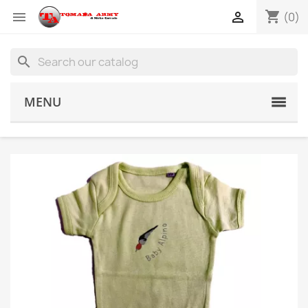
shopping_cart


(0)
search
MENU