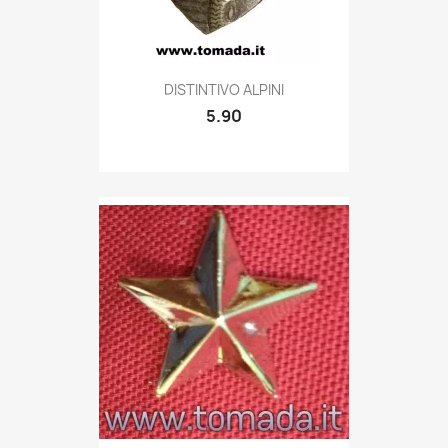
Quick view

DISTINTIVO ALPINI
5.90