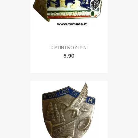
Quick view

DISTINTIVO ALPINI
5.90