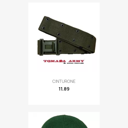
Quick view

CINTURONE
11.89