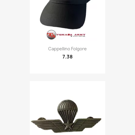
Quick view

Cappellino Folgore
7.38