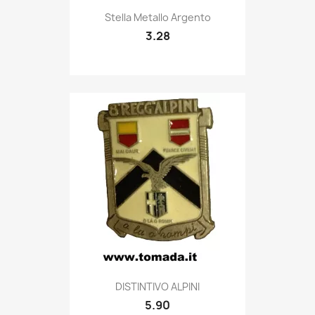
Quick view

Stella Metallo Argento
3.28
Quick view

DISTINTIVO ALPINI
5.90