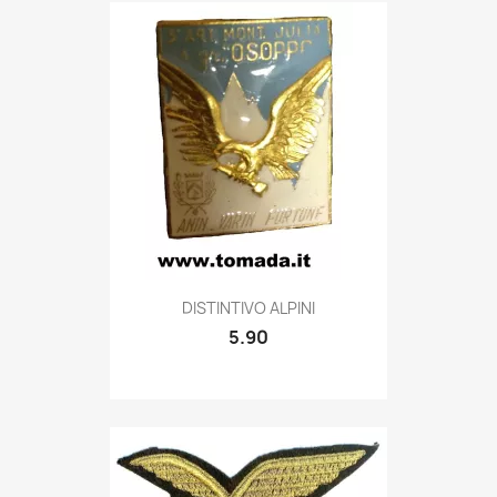
Quick view

DISTINTIVO ALPINI
5.90