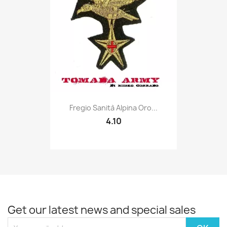
Quick view

Fregio Sanità Alpina Oro...
4.10
Get our latest news and special sales