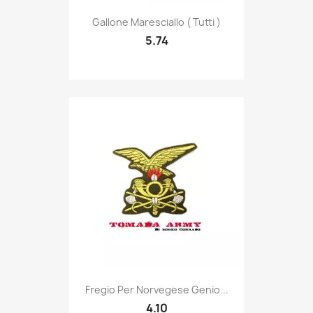
Quick view

Gallone Maresciallo ( Tutti )
5.74
Quick view

Fregio Per Norvegese Genio...
4.10