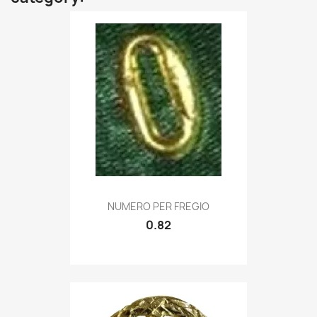
Quick view

NUMERO PER FREGIO
0.82