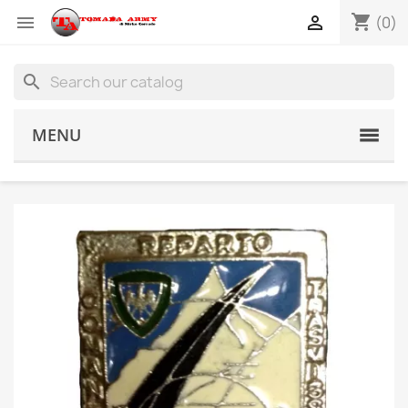
shopping_cart


(0)
search
MENU