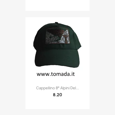
Quick view

Cappellino 8° Alpini Del...
8.20