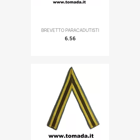
Quick view

BREVETTO PARACADUTISTI
6.56