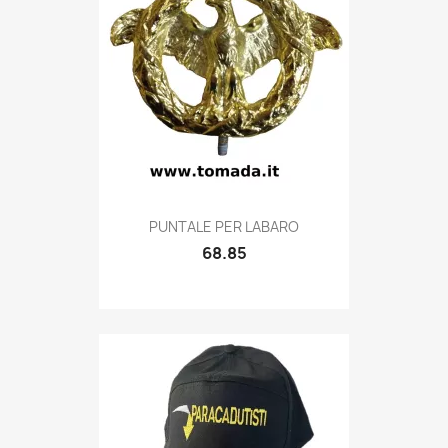
Quick view

PUNTALE PER LABARO
68.85