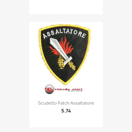
Quick view

Scudetto Patch Assaltatore
5.74