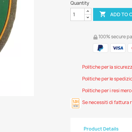
Quantity

ADD TO 
100% secure p
Politiche per la sicurez
Politiche per le spedizi
Politiche per i resi mer
Se necessiti di fattura
Product Details