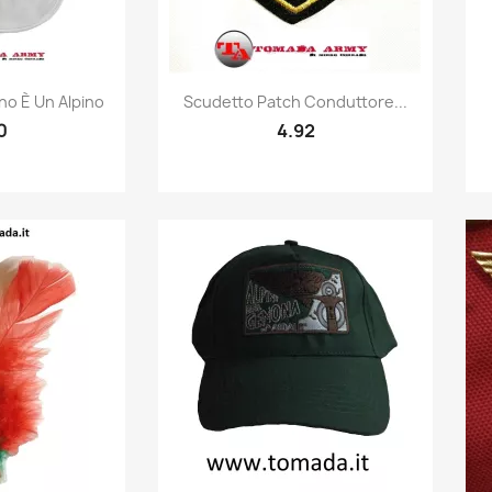
k view
Quick view

no È Un Alpino
Scudetto Patch Conduttore...
0
4.92