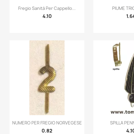
Quick view
Quic


Fregio Sanità Per Cappello...
PIUME TR
4.10
1.6
Quick view
Quic


NUMERO PER FREGIO NORVEGESE
SPILLA PENN
0.82
4.1