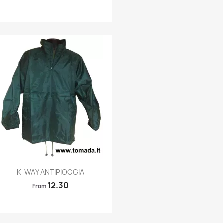
Quick view

K-WAY ANTIPIOGGIA
12.30
From