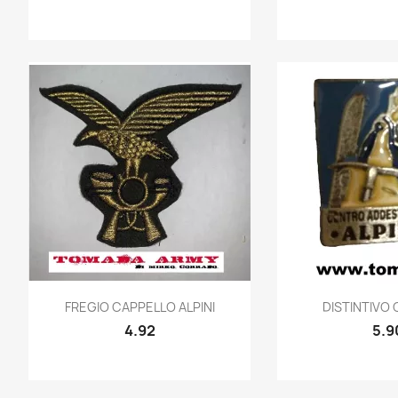
Quick view
Quic


FREGIO CAPPELLO ALPINI
DISTINTIVO 
4.92
5.9