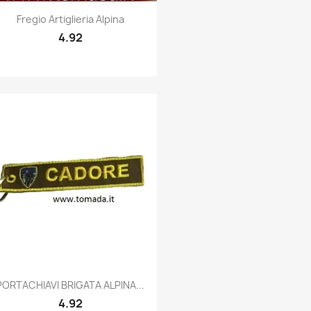
Quick view

Fregio Artiglieria Alpina
4.92
Quick view

PORTACHIAVI BRIGATA ALPINA...
4.92