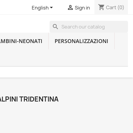
shopping_cart


Cart
(0)
English
Sign in
search
AMBINI-NEONATI
PERSONALIZZAZIONI
LPINI TRIDENTINA