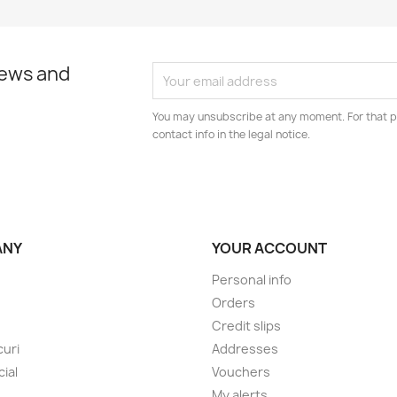
news and
You may unsubscribe at any moment. For that p
contact info in the legal notice.
ANY
YOUR ACCOUNT
Personal info
Orders
Credit slips
uri
Addresses
cial
Vouchers
My alerts