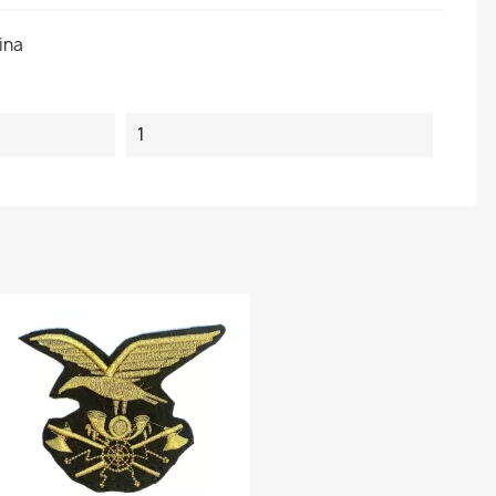
ina
1