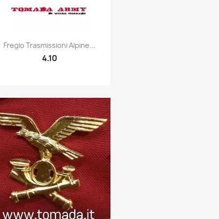
Quick view

Fregio Trasmissioni Alpine...
4.10