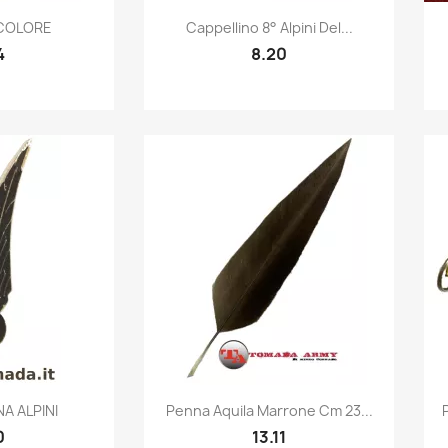
k view
Quick view

ICOLORE
Cappellino 8° Alpini Del...
4
8.20
k view
Quick view

A ALPINI
Penna Aquila Marrone Cm 23...
0
13.11