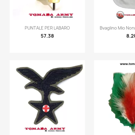
Quick view
Quic


PUNTALE PER LABARO
Bvaglino Mio Non
57.38
8.2