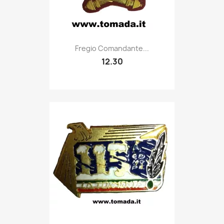
Quick view

Fregio Comandante...
12.30