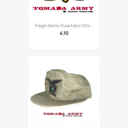
Quick view

Fregio Genio Guastatori Oro...
4.10