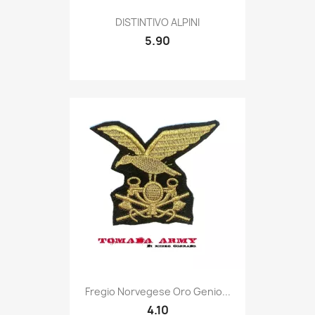
Quick view

DISTINTIVO ALPINI
5.90
Quick view

Fregio Norvegese Oro Genio...
4.10