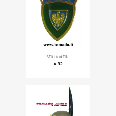
Quick view

SPILLA ALPINI
4.92