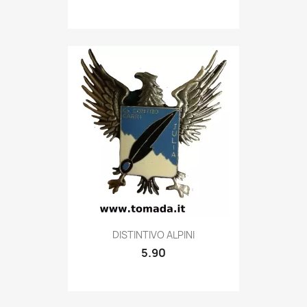
Quick view

DISTINTIVO ALPINI
5.90