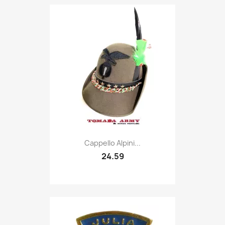
Quick view

Cappello Alpini...
24.59