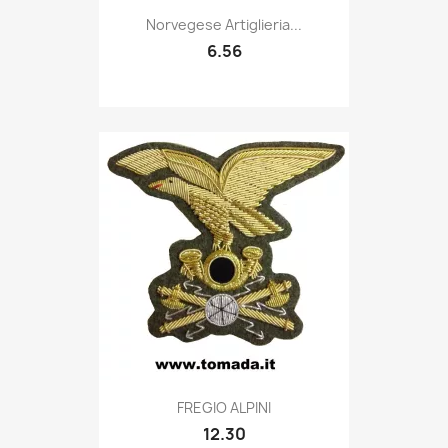
Quick view

Norvegese Artiglieria...
6.56
Quick view

FREGIO ALPINI
12.30