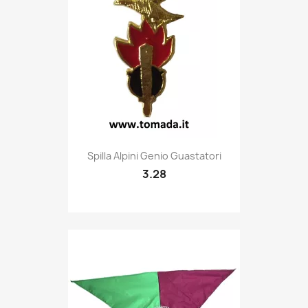
Quick view

Spilla Alpini Genio Guastatori
3.28