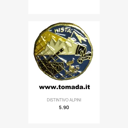
Quick view

DISTINTIVO ALPINI
5.90