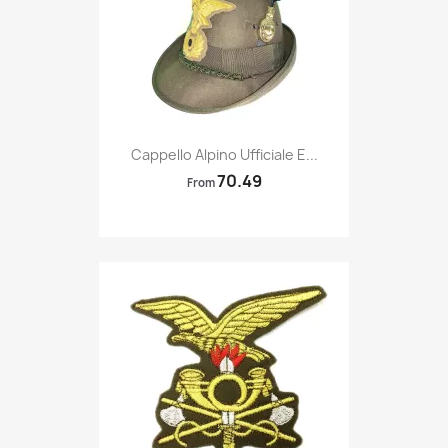
Quick view

Cappello Alpino Ufficiale E...
70.49
From