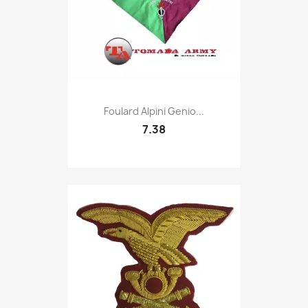
Quick view

Foulard Alpini Genio...
7.38