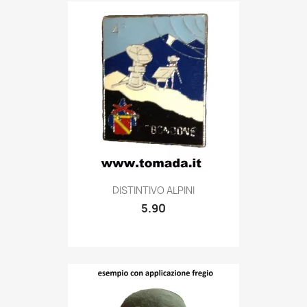
Quick view

DISTINTIVO ALPINI
5.90